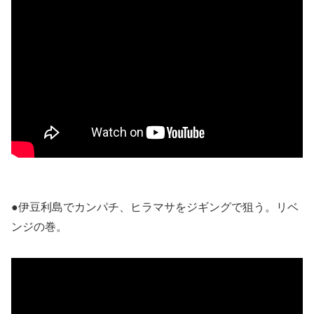
●伊豆利島でカンパチ、ヒラマサをジギングで狙う。リベ
ンジの巻。