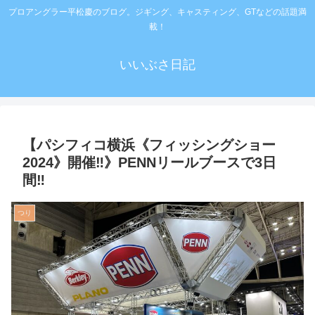
プロアングラー平松慶のブログ。ジギング、キャスティング、GTなどの話題満
載！
いいぶさ日記
【パシフィコ横浜《フィッシングショー
2024》開催‼️》PENNリールブースで3日
間‼️
つり