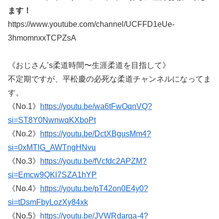
ます！
https://www.youtube.com/channel/UCFFD1eUe-
3hmomnxxTCPZsA
《おじさん’s柔道時間〜生涯柔道を目指して》
不定期ですが、平松慶の必死な柔道チャンネルになってま
す。
《No.1》
https://youtu.be/wa6tFwOqnVQ?
si=ST8Y0NwnwqKXboPt
《No.2》
https://youtu.be/DctXBgusMm4?
si=0xMTlG_AWTngHNvu
《No.3》
https://youtu.be/fVcfdc2APZM?
si=Emcw9QKl7SZA1hYP
《No.4》
https://youtu.be/pT42on0E4y0?
si=tDsmFbyLozXy84xk
《No.5》
https://youtu.be/JVWRdarga-4?