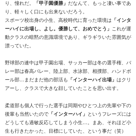
り、憧れだ。
「甲子園優勝」
だなんて、もっと凄い事であ
り、軽々しく口にも出来ないだろう。
スポーツ校出身の小生、高校時代に育った環境は
「インタ
ーハイに出場し、よし。優勝して、おめでとう」
これが運
動クラスの暗黙の意識環境であり、ギラギラいた雰囲気が
漂っていた。
野球部の連中は甲子園出場、サッカー部は冬の選手権、バ
レー部は春高バレー、陸上部、水泳部、相撲部、ハンドボ
ール部…まだまだ他の部活も
「インターハイ出場」
はクリ
アーし、クラスで大きな顔していたことを思い出す。
柔道部も個人で行った選手は同期やひとつ上の先輩や下の
後輩も当然いたので
「インターハイ」
というフレーズには
どうしても過敏反応してしまう小生…。まあ、それほど小
生も行きたかった、目標にしていた、という事だ（笑）