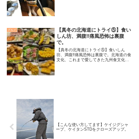
【真冬の北海道にトライ⑤】食い
グルメ
しん坊、満腹‼️痛風恐怖は裏腹
で。
【真冬の北海道にトライ⑤】食いしん
坊、満腹‼️痛風恐怖は裏腹で。北海道の食
文化、これまで愛してきた九州食文化ヒ
イキをもしかしたら越えてしまったのか
も…と最近感じている。脂で醤油を弾く
ヒラマサの刺身を柚子胡椒でいただく。
鷄のモモを炭火で焼くそ...
【こんな使い方してます】ケイジグシャ
ープ、ケイタンSTDをクローズアップ。