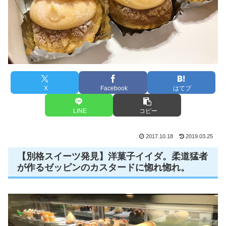
X
Facebook
はてブ
LINE
コピー
2017.10.18
2019.03.25
【別格スイーツ発見】洋菓子イイダ。柔道猛者
が作るゼッピンのカスタードに惚れ惚れ。