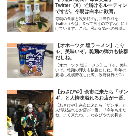
ツアー&サク...
Twitter（X）で届けるルーティン
ですが。今朝は白米に歓喜。
毎朝の食事と次男坊のお弁当作成を
Twitter（今は、Xって言うのですね）に上
げています。これ、私がSNSへの興味を
今以上にもっと持つように...とデジタル
方面のアドバイザーから受けたもの。
「毎日更新するクセを付けましょう。」
【オホーツク 塩ラーメン】こり
グルメ
そう言われて、...
ゃ、美味いぞ。乾麺の弾力も抜群
だしね。
【オホーツク 塩ラーメン】こりゃ、美味
いぞ。乾麺の弾力も抜群だしね。昨年の
夏場に札幌滞在した際、政府発行のGo to
事業を利用し現地クーポン券を頂けたの
でそちらを使用しお土産に。その時に購
入したラーメンがあったのを思い出し、
【わさびや】余市に来たら「ザン
グルメ
お昼ごはん時に食...
ギ」と人情味溢れるお店が一番。
【わさびや】余市に来たら「ザンギ」と
人情味溢れるお店が一番。『今年も来た
ね。よく来たね。』わさびやの女将さん
が笑顔で我々を迎え入れて下さった。余
市の街は、余市神社を中心に神輿がまわ
り、豊漁坊農無病息災商売繁盛地域活性
祈願で余市町全域を祝うお...