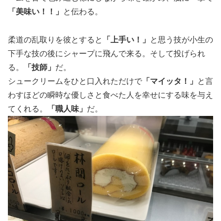
「美味い！！」
と伝わる。
柔道の乱取りを彼とすると
「上手い！」
と思う技が小生の
下手な技の後にシャープに飛んで来る。そして投げられ
る。
「技師」
だ。
シュークリームをひと口入れただけで
「マイッタ！」
と言
わすほどの瞬時な優しさと食べた人を幸せにする味を与え
てくれる。
「職人味」
だ。