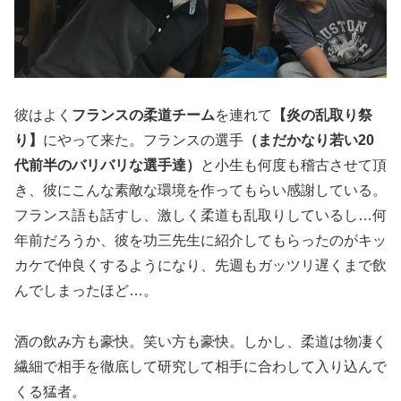
彼はよく
フランスの柔道チーム
を連れて
【炎の乱取り祭
り】
にやって来た。フランスの選手
（まだかなり若い20
代前半のバリバリな選手達）
と小生も何度も稽古させて頂
き、彼にこんな素敵な環境を作ってもらい感謝している。
フランス語も話すし、激しく柔道も乱取りしているし…何
年前だろうか、彼を功三先生に紹介してもらったのがキッ
カケで仲良くするようになり、先週もガッツリ遅くまで飲
んでしまったほど…。
酒の飲み方も豪快。笑い方も豪快。しかし、柔道は物凄く
繊細で相手を徹底して研究して相手に合わして入り込んで
くる猛者。