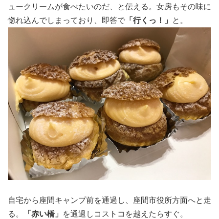
ュークリームが食べたいのだ、と伝える。女房もその味に
惚れ込んでしまっており、即答で
「行くっ！」
と。
自宅から座間キャンプ前を通過し、座間市役所方面へと走
る。
「赤い橋」
を通過しコストコを越えたらすぐ。