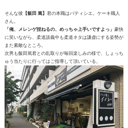
そんな彼
【飯田 篤】
君の本職はパティシエ。ケーキ職人
さん。
「俺、メレンゲ捏ねるの、めっちゃ上手いですよっ」
豪快
に笑いながら、柔道談義中も柔道ネタは謙虚にする姿勢が
また素敵なところ。
次男も飯田篤君との乱取りが毎回楽しみの様で、しょっち
ゅう当たりに行ってはご指導して頂いている。