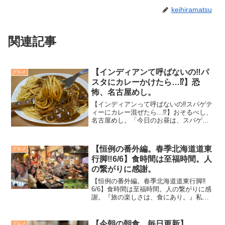
keihiramatsu
関連記事
【インディアンて呼ばないの‼️パ
グルメ
スタにカレーかけたら…⁉️】恐
怖、名古屋めし。
【インディアンって呼ばないの‼️スパゲテ
ィーにカレー混ぜたら…⁉️】おそるべし、
名古屋めし。「今日のお昼は、スパゲテ
ィーにしようか？」次男とふたりで昼飯
を食べようと準備にかかる。次男、あま
り昼飯には関心無く私が作るものを作業
【恒例の番外編。春季北海道道東
グルメ
的に食べるだけ。...
行脚‼️6/6】食時間は至福時間。人
の繋がりに感謝。
【恒例の番外編。春季北海道道東行脚‼️
6/6】食時間は至福時間。人の繋がりに感
謝。『旅の楽しさは、食にあり。』私は
忘備録としても、トリップ先での食事を
残す様にしています。今回の北海道オホ
ーツク海北見行脚はGoldicフィッシング
【今朝の朝食、毎日更新】
グルメ