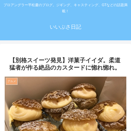
プロアングラー平松慶のブログ。ジギング、キャスティング、GTなどの話題満
載！
いいぶさ日記
【別格スイーツ発見】洋菓子イイダ。柔道
猛者が作る絶品のカスタードに惚れ惚れ。
グルメ