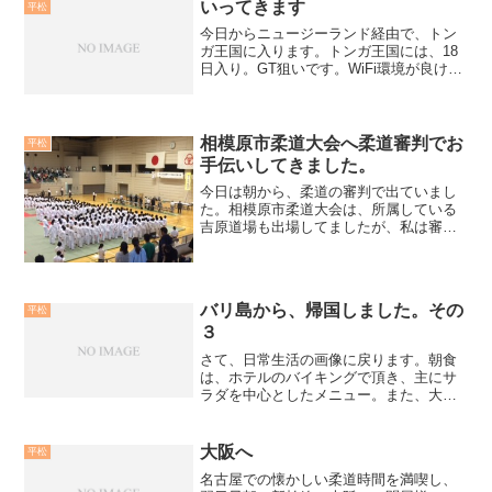
いってきます
平松
今日からニュージーランド経由で、トン
ガ王国に入ります。トンガ王国には、18
日入り。GT狙いです。WiFi環境が良けれ
ば、ブログやFacebookなどUPします
が、出来ない場合は、26日の帰国後に報
告します。今回の撮影は、テレビ朝日の
釣り番組...
相模原市柔道大会へ柔道審判でお
平松
手伝いしてきました。
今日は朝から、柔道の審判で出ていまし
た。相模原市柔道大会は、所属している
吉原道場も出場してましたが、私は審判
なだけに、他の生徒の様子がみられず…
でした。秋は、柔道の試合が続きます。
試合経験を一回でも増やし、道場生が強
くなる事を願いたいです。...
バリ島から、帰国しました。その
平松
３
さて、日常生活の画像に戻ります。朝食
は、ホテルのバイキングで頂き、主にサ
ラダを中心としたメニュー。また、大好
きなお粥も、毎朝食べてきました。そし
て、ジョギングになります。クタビーチ
を毎日走っていると、様々な場面に出会
大阪へ
平松
います。小生が思う、バリ...
名古屋での懐かしい柔道時間を満喫し、