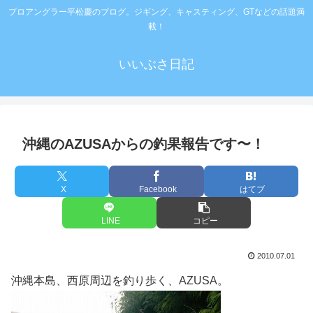
プロアングラー平松慶のブログ。ジギング、キャスティング、GTなどの話題満
載！
いいぶさ日記
沖縄のAZUSAからの釣果報告です〜！
X
Facebook
はてブ
LINE
コピー
2010.07.01
沖縄本島、西原周辺を釣り歩く、AZUSA。