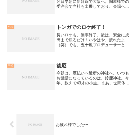
翌日早朝に新幹線で大阪へ。問屋様での
受注会で当社も出展しており、会場へダ
ッシュ！たくさんの小売店様から、ご注
文を頂け、本当に感謝。真面目に製品を
開発してきて、それが受注数に反映して
いると思うと、苦労も感じ...
トンガでのロケ終了！
平松
長いロケも、無事終了。後は、安全に成
田まで戻るだけ！いやはや、疲れたよ
（笑）でも、五十嵐プロデューサーとの
旅は楽しかった！今回、悪天候が重な
り、釣りどころじない位コンディション
としては最悪だったけど、諦めず釣り続
けワンチャンスをモノにする事...
後厄
平松
今朝は、厄払いへ近所の神社へ。いつも
お世話になっているのは、鈴鹿神社。今
年、数えで43才の小生。まあ、世間体で
言う「後厄」にあたる。ここ2年間は、き
っちりお祓いを受け大きな怪我や事故も
なく過ごせてこれた。しかし、今年は正
月明けからインドネシ...
お疲れ様でした〜