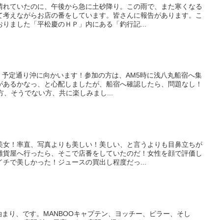
晴れていたのに、午後から急に土砂降り。この雨で、また寒くなる
て考えながらお店の番をしています。皆さんに報告があります。こ
りました「平松慶のＨＰ」内にある「釣行記...
会は、予定通り沖に向かいます！参加の方は、AM5時に浅八丸船宿へ集
があるかなっ、と心配しましたが、船宿へ確認したら、問題なし！
方、そうでない方、共に楽しみまし...
美女！率直、写真よりも美しい！美しい、と言うよりも目鼻立ちが
雑貨屋へ行ったら、そこで店番をしていたのだ！女性を顔で評価し
チで美しかった！ジュースの買出し程度だっ...
。泊まり、です。MANBOOキャプテン、ヨッチー、ピラー、そし