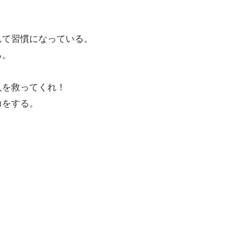
んて習慣になっている。
る。
人を救ってくれ！
力をする。