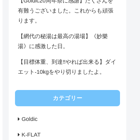
【Goldic20周年祭に感謝】たくさんを
有難うございました。これからも頑張
ります。
【網代の秘湯は最高の湯場】《妙樂
湯》に感激した日。
【目標体重、到達‼️やれば出来る】ダイ
エット-10kgをやり切りましたよ。
カテゴリー
Goldic
K-FLAT