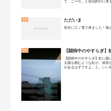
て、こ〜ぢ、と宿泊釣行に来ま
ただいま
平松
長谷に江ノ電で来ました！風
【闘病中のやすらぎ】
平松
【闘病中のやすらぎ】虹に願
太陽を囲むような虹が、病室
があるはずですよ」と。いい知