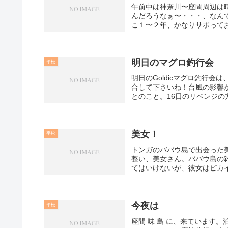
午前中は神奈川〜座間周辺は
んだろうなぁ〜・・・、なん
こ１〜２年、かなりサボってお
明日のマグロ釣行会
平松
明日のGoldicマグロ釣行
合して下さいね！台風の影響
とのこと。16日のリベンジの
美女！
平松
トンガのババウ島で出会った
整い、美女さん。ババウ島の
てはいけないが、彼女はピカイ
今夜は
平松
座間 味 島 に、来ています