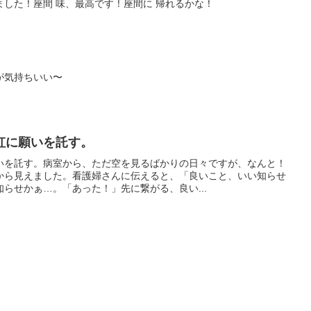
した！座間 味、最高です！座間に 帰れるかな！
が気持ちいい〜
虹に願いを託す。
いを託す。病室から、ただ空を見るばかりの日々ですが、なんと！
から見えました。看護婦さんに伝えると、「良いこと、いい知らせ
らせかぁ…。「あった！」先に繋がる、良い...