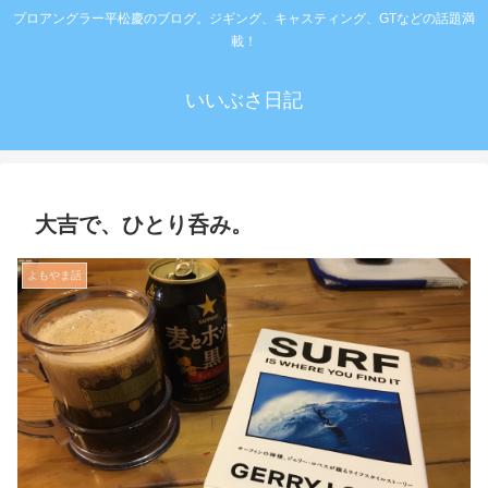
プロアングラー平松慶のブログ。ジギング、キャスティング、GTなどの話題満
載！
いいぶさ日記
大吉で、ひとり呑み。
よもやま話