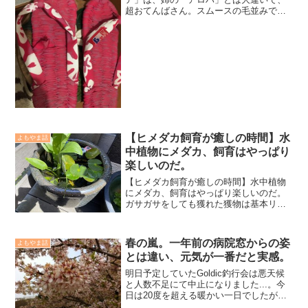
超おてんばさん。スムースの毛並みで可
愛さは満点なのだが、強烈に「ワルサ」
が好きで、破壊王なのである。大好きな
のはペットボトル。これを暇があれば、
一日中追い回し、ボッロボ...
【ヒメダカ飼育が癒しの時間】水
よもやま話
中植物にメダカ、飼育はやっぱり
楽しいのだ。
【ヒメダカ飼育が癒しの時間】水中植物
にメダカ、飼育はやっぱり楽しいのだ。
ガサガサをしても獲れた獲物は基本リリ
ースするのが次男との約束。自宅に持ち
帰らずに獲った場所へ戻してやる。それ
が毎回なので次男は熱帯魚を飼いたいと
春の嵐。一年前の病院窓からの姿
よもやま話
言い出した。私は過去に熱...
とは違い、元気が一番だと実感。
明日予定していたGoldic釣行会は悪天候
と人数不足にて中止になりました...。今
日は20度を超える暖かい一日でしたが夕
方から風が出て、いつしか雨に。明日