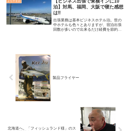
【ビジネス出張で東横インに10
よもやま話
泊】対馬、福岡、大阪で寝た感想
は‼️
出張業務は基本ビジネスホテル泊。世の
中ホテルも色々とありますが、宿泊出張
回数が多いので出来るだけ経費を節約し
ての宿探しになる。冬の地方出張はホテ
ルに温泉があるとか、朝食が美味しいと
か、つい泊まる以上のコスパを考えたり
するのですが、基本「安価」優先。
製品フライヤー
北海道へ。「フィッシュランド様」のス