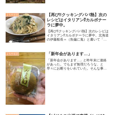
は、冬に近い寒い一日になるとの予報で
す。キレイに咲いていた桜の花もこの雨
で終わってしま...
【再び‼️クッキングパパ熱】次の
よもやま話
レシピはイタリアン⁉️カルボナー
ラに夢中。
【再び‼️クッキングパパ熱】次のレシピは
イタリアン⁉️カルボナーラに夢中。北海道
の伊藤船長＝（魚偏に鬼）と書いて「イ
トウ」から頂いた手作りベーコン。「慶
ちゃん、焼いても良いけど、カルボナー
ラの具材で使ってみて」と教えてもら
「新年会があります…」
よもやま話
い、夏に一度カルボ...
「新年会があります...」と昨年末に連絡
があった。でもまず無理だろうな、と
早々にお断りをいれていた。そんな事も
忘れており、日々業務に追われて来た。
そんな折、別件で名古屋に行く予定が出
来、何気なく同級生に聞いてみると「ケ
イシが行くなら、行こう...