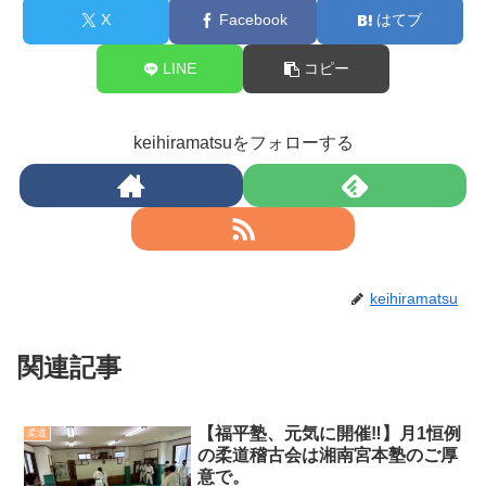
X
Facebook
はてブ
LINE
コピー
keihiramatsuをフォローする
keihiramatsu
関連記事
【福平塾、元気に開催‼️】月1恒例
柔道
の柔道稽古会は湘南宮本塾のご厚
意で。