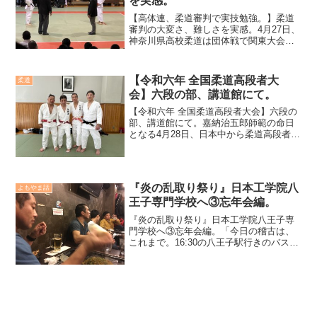
を実感。
【高体連、柔道審判で実技勉強。】柔道
審判の大変さ、難しさを実感。4月27日、
神奈川県高校柔道は団体戦で関東大会出
場への予選が行われ、神奈川県立武道館
へ向かってきました。本来なら「応援で
来ました」となるのですが、今回は「勉
【令和六年 全国柔道高段者大
柔道
強させて下さい」とし...
会】六段の部、講道館にて。
【令和六年 全国柔道高段者大会】六段の
部、講道館にて。嘉納治五郎師範の命日
となる4月28日、日本中から柔道高段者の
先生方が柔道総本山である講道館に集ま
る。講道館柔道で昇段に必要な試合をす
るのです。柔道高段者大会は五段から参
加することが出来（...
『炎の乱取り祭り』日本工学院八
よもやま話
王子専門学校へ③忘年会編。
『炎の乱取り祭り』日本工学院八王子専
門学校へ③忘年会編。「今日の稽古は、
これまで。16:30の八王子駅行きのバスに
乗る様に、早く片付ける様に。もしく
は、残って稽古したい者は自由に稽古し
て良い。稽古終わり」仏の声で、【炎の
乱取り祭り2015フ...