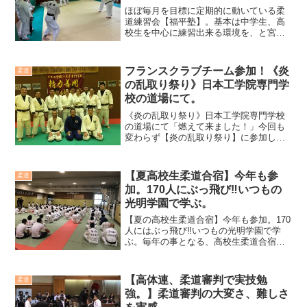
ほぼ毎月を目標に定期的に動いている柔
道練習会【福平塾】。基本は中学生、高
校生を中心に練習出来る環境を、と宮本
功三先生の心遣いで継続しております。
福井学先生、私からの発信で【福平塾】
と名付け湘南宮本塾道場をお借りしての
フランスクラブチーム参加！《炎
柔道
稽古時間。開催された日は...
の乱取り祭り》日本工学院専門学
校の道場にて。
《炎の乱取り祭り》日本工学院専門学校
の道場にて「燃えて来ました！」今回も
変わらず【炎の乱取り祭り】に参加して
来ました。次男と二人で柔道衣を背負
い、いつもの道場へ。今日は宮本先生の
日藤の後輩になる、コレまたインターハ
【夏高校生柔道合宿】今年も参
柔道
イ チャンプの飯田篤さんか...
加。170人にぶっ飛び‼️いつもの
光明学園で学ぶ。
【夏の高校生柔道合宿】今年も参加。170
人にはぶっ飛び‼️いつもの光明学園で学
ぶ。毎年の事となる、高校生柔道合宿に
私も稽古させてもらうために参加してき
ました。毎年たくさんの高校が集まり、
強烈に強い生徒もいれば、初心者に近か
【高体連、柔道審判で実技勉
柔道
った生徒が翌年は強...
強。】柔道審判の大変さ、難しさ