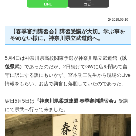
LINE
コピー
2018.05.10
【春季審判講習会】講習受講が大切。学ぶ事を
やめない様に。神奈川県立武道館へ。
5月4日は神奈川県高校関東予選が神奈川県立武道館
（以
後県武）
であったのだが、2日続けてGWに店を閉めて留
守に訳にする訳にもいかず、宮本功三先生から現場のLive
情報をもらい、お店で興奮し落胆していたのであった。
翌日5月5日は
『神奈川県柔道連盟 春季審判講習会』
受講
にて県武へ行って来ました。