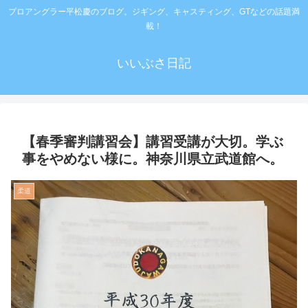
プロアングラー平松慶のブログ。ジギング、キャスティング、GTなどの話題満
載！
いいぶさ日記
【春季審判講習会】講習受講が大切。学ぶ
事をやめない様に。神奈川県立武道館へ。
柔道