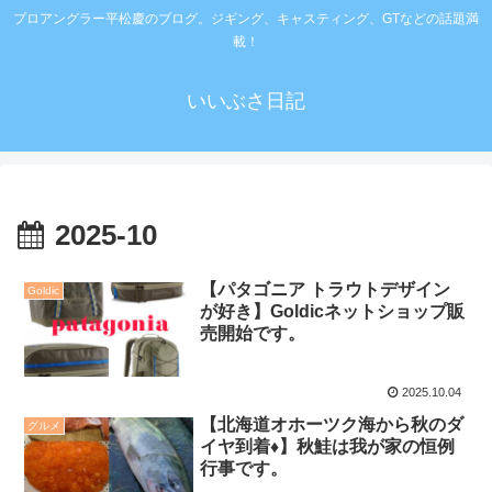
プロアングラー平松慶のブログ。ジギング、キャスティング、GTなどの話題満
載！
いいぶさ日記
2025-10
【パタゴニア トラウトデザイン
Goldic
が好き】Goldicネットショップ販
売開始です。
2025.10.04
【北海道オホーツク海から秋のダ
グルメ
イヤ到着♦️】秋鮭は我が家の恒例
行事です。