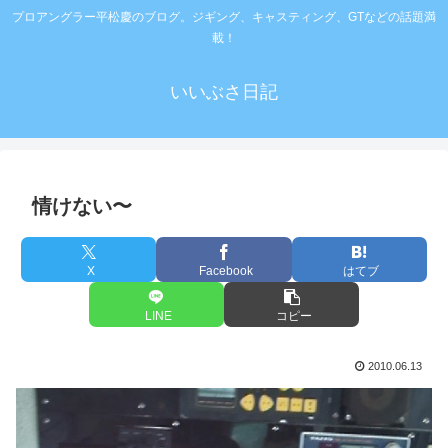
プロアングラー平松慶のブログ。ジギング、キャスティング、GTなどの話題満
載！
いいぶさ日記
情けない〜
X
Facebook
はてブ
LINE
コピー
2010.06.13