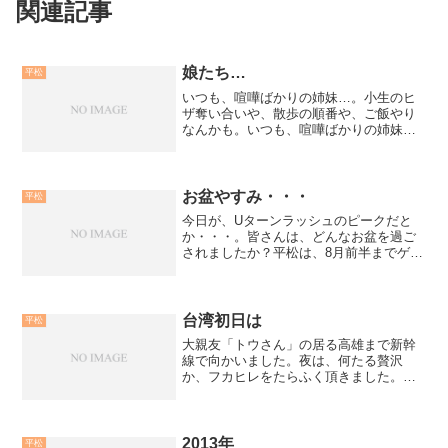
関連記事
娘たち…
平松
いつも、喧嘩ばかりの姉妹…。小生のヒ
ザ奪い合いや、散歩の順番や、ご飯やり
なんかも。いつも、喧嘩ばかりの姉妹…
ですが。眠たくなると、二頭仲良く包ま
り、寝てるんです。不思議でしょ…。日
中あれだけ喧嘩してるクセに、疲れきる
と二頭ピッタリくっついて...
お盆やすみ・・・
平松
今日が、Uターンラッシュのピークだと
か・・・。皆さんは、どんなお盆を過ご
されましたか？平松は、8月前半までゲス
トさんが続き、その後はほとんど、お
店。「ふだん、遠征で出てるんですか
ら、お盆位お店に居て下さい！！」スタ
ッフは、地方出身が多いので...
台湾初日は
平松
大親友「トウさん」の居る高雄まで新幹
線で向かいました。夜は、何たる贅沢
か、フカヒレをたらふく頂きました。新
幹線も乗ったし、台湾の旅を満喫してい
ます。これから台北へ。アルミニウム素
材の物や、グッズ(すべて釣具だよ)等を仕
入れに行ってきます〜。
2013年
平松