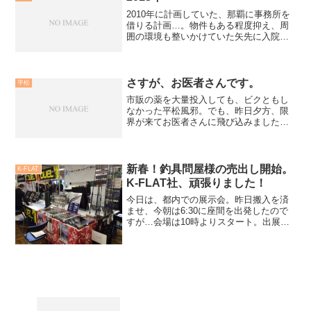
2010年に計画していた、那覇に事務所を
借りる計画…。物件もある程度抑え、周
囲の環境も整いかけていた矢先に入院や
ら、震災やら、様々な事が重なり、延期
になっていた。振り返れば、2011年は、
僕は後厄。ホント大変なとし周りであっ
た気がする。一昨...
さすが、お医者さんです。
平松
市販の薬を大量投入しても、ビクともし
なかった平松風邪。でも、昨日夕方、限
界が来てお医者さんに飛び込みました。
藁をも縋る、思いで・・・。「喉は腫れ
てませんね〜・・・。心拍を聞きましょ
う」・・・・・・・。「はい、じゃあ、
一週間分薬出しておきます...
新春！釣具問屋様の売出し開始。
K-FLAT
K-FLAT社、頑張りました！
今日は、都内での展示会。昨日搬入を済
ませ、今朝は6:30に座間を出発したので
すが…会場は10時よりスタート。出展メ
ーカー全員の朝礼は、9:40から。なん
と、保土ヶ谷バイパスの事故渋滞に巻き
込まれ、会場入りしたのが9:30。ギリギ
リセーフ。1...