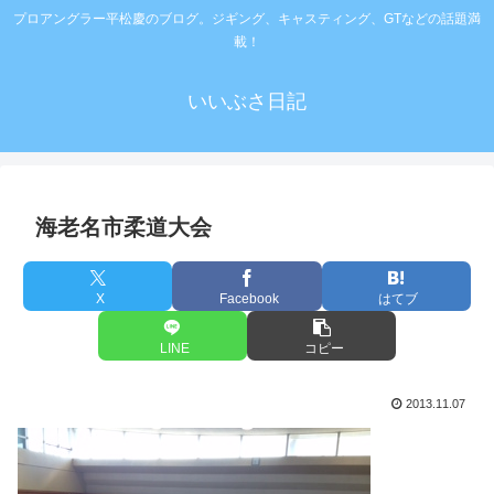
プロアングラー平松慶のブログ。ジギング、キャスティング、GTなどの話題満
載！
いいぶさ日記
海老名市柔道大会
X
Facebook
はてブ
LINE
コピー
2013.11.07