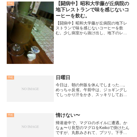
【闘病中】昭和大学藤が丘病院の
平松
地下レストランで味を感じないコ
ーヒーを飲む。
【闘病中】昭和大学藤が丘病院の地下レ
ストランで味を感じないコーヒーを飲
む。少し病室から抜け出し、地下のレス
トランでコーヒータイム。特に飲み物等
の制限は無いので何を飲んでも大丈夫。
アイスコーヒーで幸せな一時。しかし、
実のところ抗がん剤副作用真...
日曜日
平松
今日は、朝の外販を休んでしまった…。
めっちゃ反省。午前中は、ジョギングし
てしっかり汗をかき、スッキリしてお店
に。Openと同時に、遠方からのお客様や
近所の方までご来店！嬉しい忙しさ。カ
スタムロッドのご注文を頂き、さっきま
でお客様とロッド談義...
情けない〜
平松
帰港途中で、マグロのボイルに遭遇。か
なぁ〜り良型のマグロをKeikoで掛けたん
ですが、丸飲みされて、プツリ。下手く