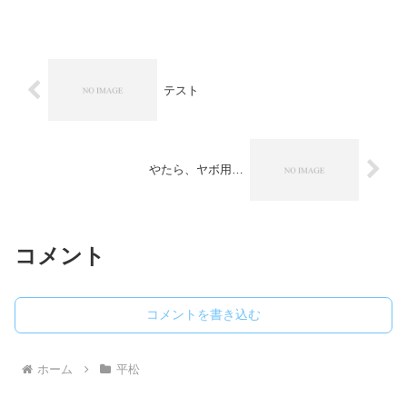
のリンク先の閉鎖に伴う動き。移動は追
って分かりやすくお伝えしていきます。
ご迷惑をお掛けし、申...
テスト
やたら、ヤボ用…
コメント
コメントを書き込む
ホーム
平松