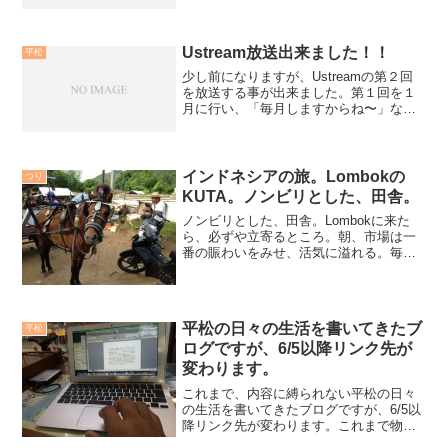
そ、でした。それにしても、Keiko一撃で
食われたのには驚き。平松、手持ち0にな
ってしまいました(涙)悔しいです。デカか
った〜...
Ustream放送出来ました！！
平松
少し前になりますが、Ustreamの第２回
を放送する事が出来ました。第１回を１
月に行い、「毎月しますからね〜」なん
て言いながら結局出来ずでして、僕自身
すっと心にひっかかりがあったので、病
気からの復帰後、すぐにでもやりたい、
そんな強い気持ちか...
インドネシアの旅。Lombokの
つり
KUTA。ノンビリとした、田舎。
ノンビリとした、田舎。Lombokに来た
ら、必ずや立寄るところ。朝、市場は一
番の賑わいをみせ、活気に溢れる。毎
朝、この調子。村の人々は、この朝市で
食卓の材料を揃える。サテもある。イカ
ンもある。果物が積まれ、野菜が豊富。
そして、朱色をした、ト...
平松の日々の生活を書いてきたブ
平松
ログですが、6/5以降リンク先が
変わります。
これまで、内容に縛られない平松の日々
の生活を書いてきたブログですが、6/5以
降リンク先が変わります。これまで物凄
い内容は、書いていませんでしたが無料