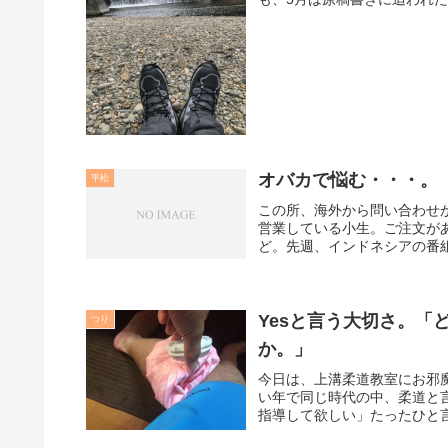
オバカで悩む・・・。
平松
この所、海外から問い合わせ
営業している小生。ご注文が
ど。先週、インドネシアの番組
Yesと言う大切さ。「
つり
か。」
今日は、上溝柔道教室にお邪
い年で同じ時代の中、柔道と
指導して欲しい」たったひと言