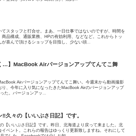
いてスタッフと打合せ。まあ、一日仕事ではないのですが、時間を
。商品構成、通販業務、HPの有効利用、などなど。これからトッ
が喜んで頂けるショップを目指し、少ない頭...
】MacBook Airバージョンアップてんてこ舞
cBook Airバージョンアップてんてこ舞い。今週末から動画撮影
、今年に入り気になったきたMacBook Airのバージョンアップ
った。バージョンアッ...
‼️久々の【いいぶさ日記】です。
々の【いいぶさ日記】です。昨日、北海道より戻って来ました。北
会イベント。これらの報告はゆっくり更新致しますね。それにして
した。Facebookでは少しお知...