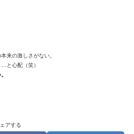
の本来の激しさがない。
う…と心配（笑）
い。
。
ェアする