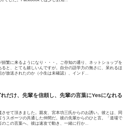
が頻繁に来るようになり・・・。ご存知の通り、ネットショップを
あると、とても嬉しいんですが。自分の語学力の無さに、呆れるほ
が放送されたのか（小生は未確認）、インド...
どれだけ、先輩を信頼し、先輩の言葉にYesになれる
魔させて頂きました。親友、宮本功三氏からのお誘い。彼とは、同
言うスポーツの共通した仲間だ。彼の先輩からのひと言。「道場で
のこの言葉へ、彼は速攻で動き、一緒に行か...