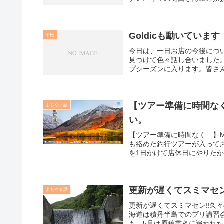
Goldicも動いています
平松
今日は、一日お店の今後につ
見つけて色々話し合いました
プシーズンに入ります。皆さん
【ツアー準備に時間なく…
よもやま話
い。
【ツアー準備に時間なく…】Ma
も絡めた釣行ツアーが入っており
を1日かけて店休日にやりたか
更新が遅くてスミマセン
よもやま話
更新が遅くてスミマセン‼️久
海道は積丹半島でのブリ講習
も、5月は原稿書きに追われた月で