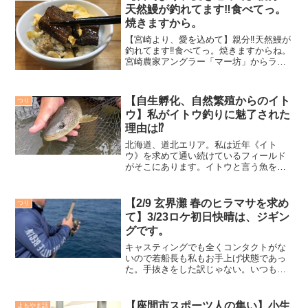
天然鰻が釣れてます‼️食べてっ。
焼きますから。
【宮崎より、愛を込めて】親分‼️天然鰻が
釣れてます‼️食べてっ。焼きますからね。
宮崎農家アングラー「マー坊」からライ
ンが入った。「親分（私の事を彼はこう
呼ぶ）オヤジと鰻釣りに行ってまして、
焼きますから食べてみますか？」と何と
【自生孵化、自然繁殖からのイト
つり
も嬉しいお言葉。...
ウ】私がイトウ釣りに魅了された
理由は⁉️
北海道、道北エリア。私は近年《イト
ウ》を求めて通い続けているフィールド
がそこにあります。イトウと言う魚を知
ったのは、昭和世代の憧れの釣り師《釣
りキチ三平》を読んでから。同世代の
方々ならよくわかってる話だと思います
【2/9 玄界灘 春のヒラマサを求め
つり
が、平成、令和と時代が進む事...
て】3/23ロケ初日快晴は、ジギン
グです。
キャスティングでも全くコンタクトがな
いので若船長も私もお手上げ状態であっ
た。手抜きをした訳じゃない。いつも以
上に丁寧な釣りを展開していたのです
が、もうどうにもならず、翌日に賭ける
事にした。こうして初日のロケは終了と
【座間市スポーツ人の集い】小生
よもやま話