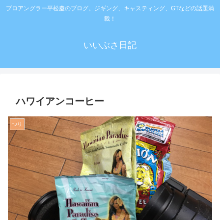
プロアングラー平松慶のブログ。ジギング、キャスティング、GTなどの話題満
載！
いいぶさ日記
ハワイアンコーヒー
つり