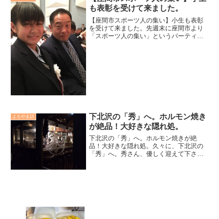
なったのでした。
も表彰を受けて来ました。
【座間市スポーツ人の集い】小生も表彰
を受けて来ました。先週末に座間市より
「スポーツ人の集い」というパーティー
があり、小生も表彰され賞状を頂いて来
た。今年1年間、県大会以上の成績が表彰
の対象らしい。昨年も表彰の対象になっ
ていた様だが、そんなこ...
下北沢の「秀」へ。ホルモン焼き
よもやま話
が絶品！大好きな隠れ処。
下北沢の「秀」へ。ホルモン焼きが絶
品！大好きな隠れ処。久々に、下北沢の
「秀」へ。秀さん、優しく迎えて下さ
り、生から焼きまでガッツリ食べさせて
くれました。最近、なかなか都内まで出
ないので秀さんへもご無沙汰。来月は、
また顔出したいなぁ〜