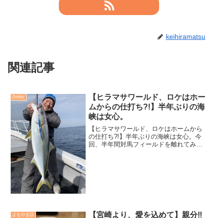
keihiramatsu
関連記事
【ヒラマサワールド、ロケはホー
Goldic
ムからの仕打ち?!】半年ぶりの海
峡は女心。
【ヒラマサワールド、ロケはホームから
の仕打ち?!】半年ぶりの海峡は女心。今
回、半年間対馬フィールドを離れてみま
した。各フィールドで「この場面で対馬
なら…」「対馬で例えたら、こう狙える
なっ」「流れや船の位置を見直すとした
ら、春漁丸ならどう攻め...
【宮崎より、愛を込めて】親分‼️
よもやま話