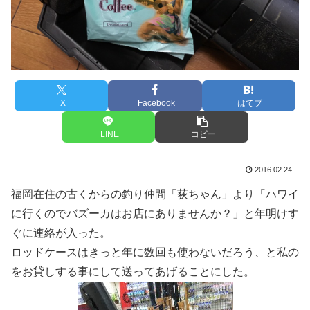
X
Facebook
はてブ
LINE
コピー
2016.02.24
福岡在住の古くからの釣り仲間「荻ちゃん」より「ハワイ
に行くのでバズーカはお店にありませんか？」と年明けす
ぐに連絡が入った。
ロッドケースはきっと年に数回も使わないだろう、と私の
をお貸しする事にして送ってあげることにした。