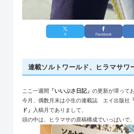
X
Facebook
連載ソルトワールド、ヒラマサワ
ここ一週間
「いいぶさ日記」
の更新が滞って
今月、偶数月末は小生の連載誌 エイ出版社
ド」
入稿月でありまして、
頭の中は、ヒラマサの原稿構成でいっぱいで