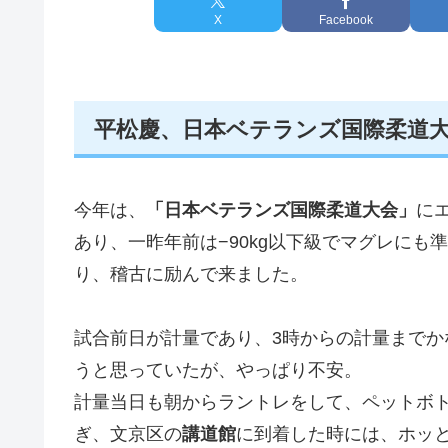
X
Facebook
平松慶、日本ベテランズ国際柔道
今年は、
「日本ベテランズ国際柔道大会」
に
あり、一昨年前は−90kg以下級でマグレにも
り、稽古に励んで来ました。
試合前日が計量であり、3時からの計量まで
うと思っていたが、やっぱり不安。
計量当日も朝からラントレをして、ペットボ
ぎ、文京区の
講道館
に到着した時には、ホッ