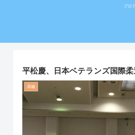
プロ
平松慶、日本ベテランズ国際柔
柔道