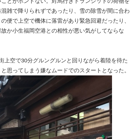
いことがホントない。対馬行きトランジットの荷物を
港混雑で降りられずであったり、雪の除雪が間に合わ
きの便で上空で機体に落雷があり緊急回避だったり、
何故か小生福岡空港との相性が悪い気がしてならな
街上空で30分グルングルンと回りながら着陸を待た
」
と思ってしまう嫌なムードでのスタートとなった。