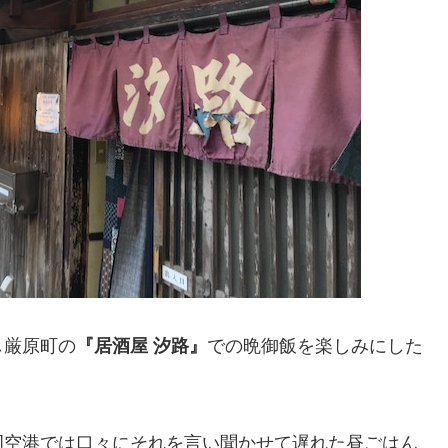
し厳原町の
『居酒屋 汐路』
での晩御飯を楽しみにした
岡空港では口々にそれを言い聞かせて遅れた昼ごはん