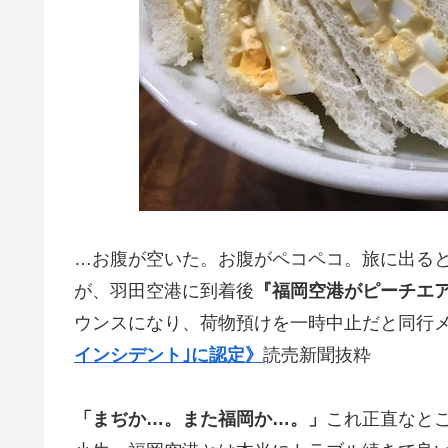
…お腹が空いた。お腹がペコペコ。旅に出る
が、羽田空港に到着後
『福岡空港がピーチエ
ウンスになり、荷物預けを一時中止だと同行メ
インシデント｣に認定》
読売新聞抜粋
「まぢか…。また福岡か…。」
これ正直なと