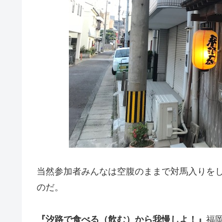
当然参加者みんなは空腹のままで対馬入りを
のだ。
『汐路で食べる（飲む）から我慢しよ！』
福