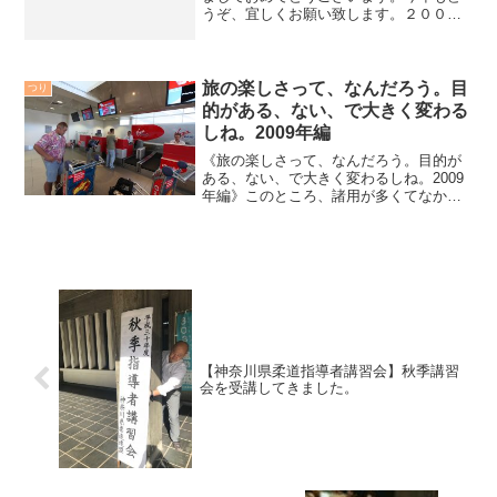
うぞ、宜しくお願い致します。２００７
年度は、たくさん釣りに出かけたよな
ぁ〜。九州や、沖縄、山陰や関東でも。
また、海外にもそれもアジアには特に精
力的に出て行って、たく...
旅の楽しさって、なんだろう。目
つり
的がある、ない、で大きく変わる
しね。2009年編
《旅の楽しさって、なんだろう。目的が
ある、ない、で大きく変わるしね。2009
年編》このところ、諸用が多くてなかな
か海外に旅することが出来ていない。こ
れって、かなり「ストレス」。お店の常
連さんからも「連れて行ってくださいよ
ぉ！」とお声を頂くの...
【神奈川県柔道指導者講習会】秋季講習
会を受講してきました。