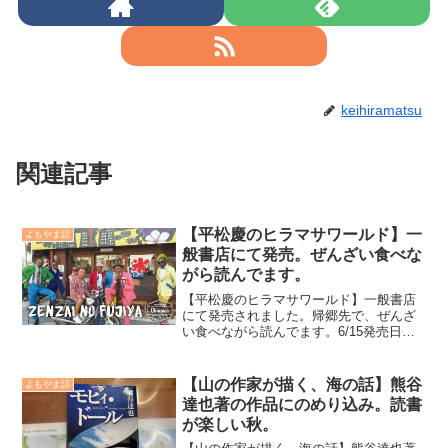
keihiramatsu
関連記事
【平松慶のヒラマサワールド】一
よもやま話
般書店にて発売。ぜんざい食べな
がら読んでます。
【平松慶のヒラマサワールド】一般書店
にて発売されました。帰郷先で、ぜんざ
い食べながら読んでます。6/15発売日と
告知させて頂いた、エイ出版社発行『平
松慶のヒラマサワールド』が釣具店様、
一般書店に並び昨日はたくさんの方々か
【山の作家が描く、海の話】熊谷
よもやま話
ら「購入したよ」「○...
達也著の作品にのめり込み。読書
が楽しい秋。