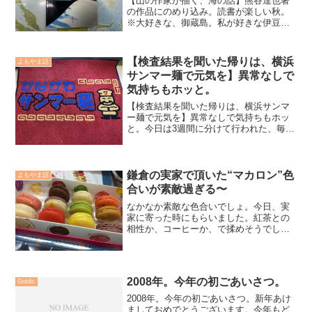
【山の作家が描く、海の話】熊谷達也著
の作品にのめり込み。読書が楽しい秋。
※大好きな、御蔵島。私が好きな伊豆七
島は御蔵島と利島。このふたつの島は特
別に大きな感情を持っており、常にチャ
ンスを狙っては釣行する様にしている。
【検査結果を聞いた帰りは、横浜
よもやま話
特に御蔵島への釣行リスク...
サンマー麺で元気を】異常なしで
気持ちもホッと。
【検査結果を聞いた帰りは、横浜サンマ
ー麺で元気を】異常なしで気持ちもホッ
と。今日は3週間に分けて行われた、毎年
恒例のガン検査とそれに合わせての成人
病検査結果を聞きにいく日であった。オ
ンラインショップ主治医先生の問診予約
を朝一番に予約していた...
鎌倉の実家で頂いた“マカロン”色
よもやま話
合いが素敵過ぎる〜
なかなか素敵な色合いでしょ。今日、実
家に寄った時にもらいました。紅茶との
相性か、コーヒーか、で揉めそうでした
が、結論は、『どちらでも、合う』でし
た（笑）マカロン。お上品なティータイ
ムに似合わない私からの紹介でした
（笑）
2008年。今年の初ごあいさつ。
Goldic
2008年。今年の初ごあいさつ。新年あけ
ましておめでとうございます。今年もど