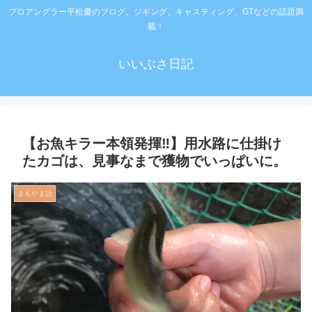
プロアングラー平松慶のブログ。ジギング、キャスティング、GTなどの話題満
載！
いいぶさ日記
【お魚キラー本領発揮‼️】用水路に仕掛け
たカゴは、見事なまで獲物でいっぱいに。
よもやま話