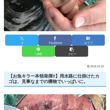
X
Facebook
はてブ
LINE
コピー
2018.10.19
【お魚キラー本領発揮‼️】用水路に仕掛けたカ
ゴは、見事なまでの獲物でいっぱいに。