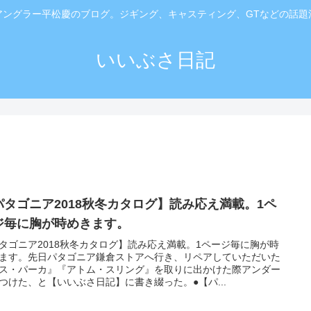
アングラー平松慶のブログ。ジギング、キャスティング、GTなどの話題
いいぶさ日記
パタゴニア2018秋冬カタログ】読み応え満載。1ペ
ジ毎に胸が時めきます。
タゴニア2018秋冬カタログ】読み応え満載。1ページ毎に胸が時
ます。先日パタゴニア鎌倉ストアへ行き、リペアしていただいた
ス・パーカ』『アトム・スリング』を取りに出かけた際アンダー
つけた、と【いいぶさ日記】に書き綴った。●【パ...