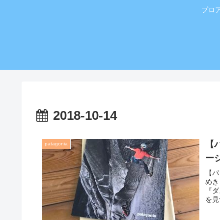
プロ
2018-10-14
【
patagonia
ー
【パ
めき
『ダ
を見