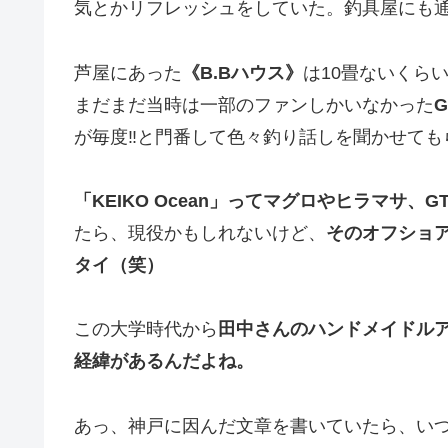
気とかリフレッシュをしていた。釣具屋にも
芦屋にあった
《B.Bハウス》
は10畳ないくら
まだまだ当時は一部のファンしかいなかった
が毎度‼️と門番して色々釣り話しを聞かせても
「KEIKO Ocean」ってマグロやヒラマサ
たら、現役かもしれないけど、
そのオフショ
タイ（笑）
この大学時代から
田中さんのハンドメイドルア
経緯があるんだよね。
あっ、神戸に因んだ文章を書いていたら、い