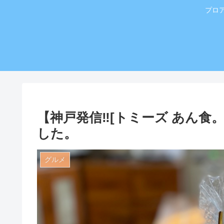
プロ
【神戸発信‼️[トミーズ あん食
した。
グルメ