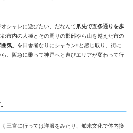
でオシャレに遊びたい、だなんて
爪先で五条通りを歩
京都市内の人種とその周りの郡部やら山を越えた市の
雰囲気」
を田舎者なりにシャキン‼️と感じ取り、街に
やら、阪急に乗って神戸へと遊びエリアが変わって行
だ。
よく三宮に行っては洋服をみたり、舶来文化で体内換