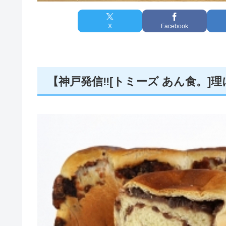
X
Facebook
【神戸発信‼️[トミーズ あん食。]