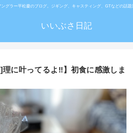
アングラー平松慶のブログ。ジギング、キャスティング、GTなどの話題
いいぶさ日記
。]理に叶ってるよ‼️】初食に感激しま