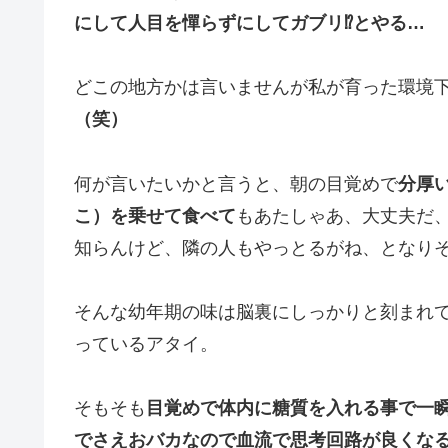
にして人目を憚らずにしてガブリ⁉️とやる…
どこの地方かは言いませんが私が育った環境
（笑）
何が言いたいかと言うと、朝の目覚めで
分厚
こ）を乗せて食べて
もあたしゃあ、大丈夫だ
知らんけど、隣の人もやっとるがね、となりそ
そんな幼年期の味は脳裏にしっかりと刻まれ
っているアタイ。
そもそも
目覚めで体内に糖質を入れる事で一
でさえおバカなので血流で思考回路が良くな