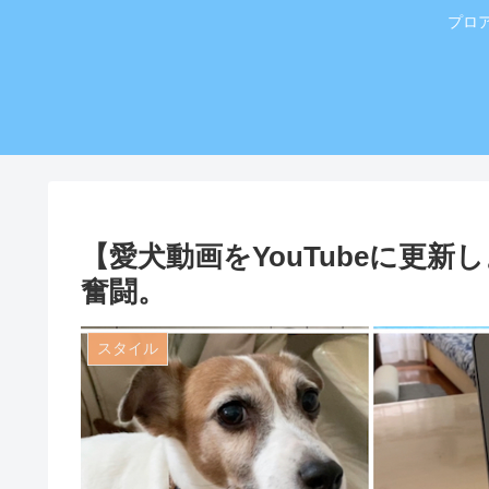
プロ
【愛犬動画をYouTubeに更
奮闘。
スタイル