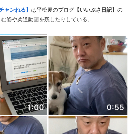
Iチャンねる】
は平松慶のブログ
【いいぶさ日記】
の
しむ姿や柔道動画を残したりしている。