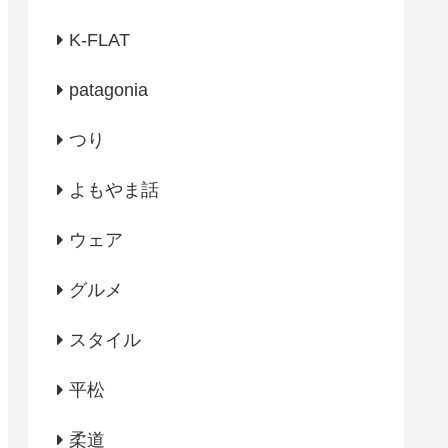
K-FLAT
patagonia
つり
よもやま話
ウェア
グルメ
スタイル
平松
柔道