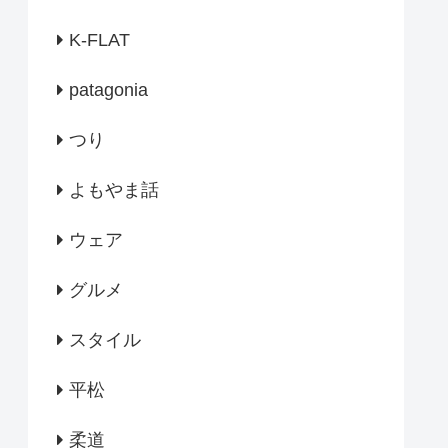
K-FLAT
patagonia
つり
よもやま話
ウェア
グルメ
スタイル
平松
柔道