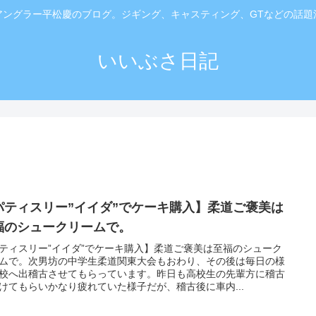
アングラー平松慶のブログ。ジギング、キャスティング、GTなどの話題
いいぶさ日記
パティスリー”イイダ”でケーキ購入】柔道ご褒美は
福のシュークリームで。
ティスリー”イイダ”でケーキ購入】柔道ご褒美は至福のシューク
ムで。次男坊の中学生柔道関東大会もおわり、その後は毎日の様
校へ出稽古させてもらっています。昨日も高校生の先輩方に稽古
けてもらいかなり疲れていた様子だが、稽古後に車内...