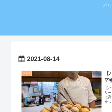
プロ
2021-08-14
【
グルメ
至
【パ
リー
に高
をつ