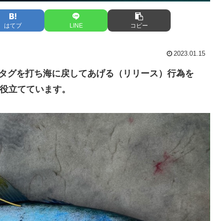
はてブ
LINE
コピー
2023.01.15
識タグを打ち海に戻してあげる（リリース）行為を
に役立てています。