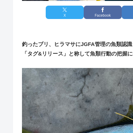
X
Facebook
釣ったブリ、ヒラマサにJGFA管理の魚類認
「タグ&リリース」と称して魚類行動の把握