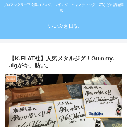
プロアングラー平松慶のブログ。ジギング、キャスティング、GTなどの話題満
載！
いいぶさ日記
【K-FLAT社】人気メタルジグ！Gummy-
Jigが今、熱い。
Goldic