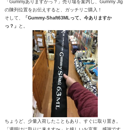
「Gummyありますかっ？」売り場を案内し、Gummy JIg
の陳列位置をお伝えすると、ガッチリご購入！
そして、
「Gummy-Shaft63MLって、今ありますか
っ？」
と。
ちょうど、少量入荷したこともあり、すぐに取り置き。
「週明けに取りに来ます〜」と嬉しいお言葉。感謝です。