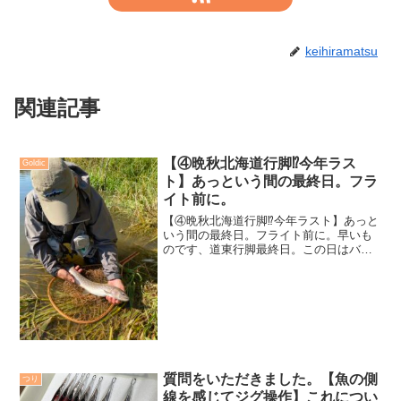
keihiramatsu
関連記事
【④晩秋北海道行脚⁉️今年ラス
Goldic
ト】あっという間の最終日。フラ
イト前に。
【④晩秋北海道行脚⁉️今年ラスト】あっと
いう間の最終日。フライト前に。早いも
のです、道東行脚最終日。この日はバッ
クウォーター様に立ち寄り、ノリさん宛
にサンプルジグを預け、辻代表にご挨拶
して帰ります。9時、女満別空港近くの河
川に入り、短時間で...
質問をいただきました。【魚の側
つり
線を感じてジグ操作】これについ