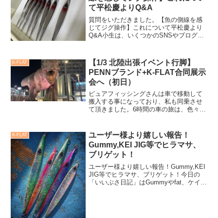
て平松慶よりQ&A
質問をいただきました。【魚の側線を感
じてジグ操作】これについて平松慶より
Q&A小生は、いくつかのSNSやブログを
更新しており、そこで様々な質問を頂
く。今日の質問は「fimo」ブログ繋がり
の方よりご質問がありましたので【いい
【1/3 北陸出張イベント行脚】
K-FLAT
ぶさ日記】にて小生...
PENNブランド+K-FLAT合同展示
会へ（初日）
ピュアフィッシングさんは車で移動して
搬入する事になっており、私も同乗させ
て頂きました。6時間の車の旅は、色々と
話す内容も濃かったです。まあ基本的に
はPENNリールの話で、あとは釣具界の
雑談。コレはどのメーカーさんや釣り人
ユーザー様より嬉しい報告！
K-FLAT
とも盛り上がるし、驚きも多い。
Gummy,KEI JIG等でヒラマサ、
ブリゲット！
ユーザー様より嬉しい報告！Gummy,KEI
JIG等でヒラマサ、ブリゲット！今日の
「いいぶさ日記」はGummyやfat、ケイタ
ンジグのユーザー様より、嬉しい報告！
昨年Facebookで繋がり、北陸のフィッシ
ングイベント絡みでご挨拶させて頂...