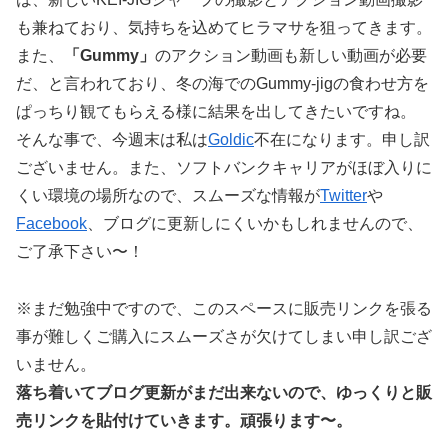
も兼ねており、気持ちを込めてヒラマサを狙ってきます。
また、
「Gummy」
のアクション動画も新しい動画が必要
だ、と言われており、冬の海でのGummy-jigの食わせ方を
ぱっちり観てもらえる様に結果を出してきたいですね。
そんな事で、今週末は私は
Goldic
不在になります。申し訳
ございません。また、ソフトバンクキャリアがほぼ入りに
くい環境の場所なので、スムーズな情報が
Twitter
や
Facebook
、ブログに更新しにくいかもしれませんので、
ご了承下さい〜！
※まだ勉強中ですので、このスペースに販売リンクを張る
事が難しくご購入にスムーズさが欠けてしまい申し訳ござ
いません。
落ち着いてブログ更新がまだ出来ないので、ゆっくりと販
売リンクを貼付けていきます。頑張ります〜。