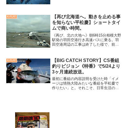
【再び北海道へ。動きを止める事
K-FLAT
を知らない平松慶】ショートタイ
ムで商い時間。
《再び、北の大地へ》朝6時15分相模大野
駅発の羽田空港行き高速バスに乗る。羽
田空港周辺の工事は終了した様で、前と
変わらない予約スタイルに戻っていまし
た。前日まで北海道ツアーで留守にして
いた時の仕事を片付け、やる事はやっ
【BIG CATCH STORY】CS番組
K-FLAT
た。ひと安心だ。高速バ...
釣りビジョン《特番》で5/24より
3ヶ月連続放送。
最初に番組の内容説明を受けた時「イメ
ージは情熱大陸みたいな番組を平松慶で
作りたい」と。それこそ、日常生活の柔
道や釣りに対する思い、実釣、などを密
着取材。車の中での移動中もカメラが回
っているだなんて、ほんと情熱大陸ば
り。いつかは「情熱大陸」に出たい、と
ずっと思って願い続けてきました...