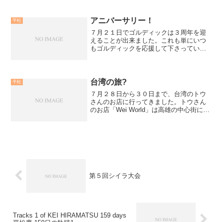
ン近づいて来ていますね。そろそろ、釣
りの準備をしてはいかがでしょうか。ゴ
ルディック、毎日元気に...
アニバーサリー！
平松
７月２１日でゴルディックは３周年を迎
えることが出来ました。これも単にいつ
もゴルディックを応援して下さっている
方のおかげです。本当にありがとうござ
います。当店、これまで以上に皆様に愛
されるセレクトショップとして、頑張っ
ていきたいと思っておりま...
台湾の旅?
平松
７月２８日から３０日まで、台湾のトウ
さんのお店に行ってきました。トウさん
のお店「Wei World」は高雄の中心街にあ
ります。成田から向った平松、今回初め
て台湾の新幹線に乗車。台北から高雄ま
では９６分。車内で一眠り（熟睡）して
高雄に到着した...
第５回シイラ大会
Tracks 1 of KEI HIRAMATSU 159 days