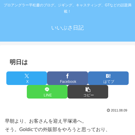
プロアングラー平松慶のブログ。ジギング、キャスティング、GTなどの話題満
載！
いいぶさ日記
明日は
X
Facebook
はてブ
LINE
コピー
2011.08.09
早朝より、お客さんを迎え平塚港へ。
そう。Goldicでの外販部をやろうと思っており、