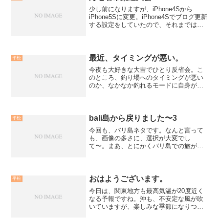
少し前になりますが、iPhone4Sから
iPhone5Sに変更。iPhone4Sでブログ更新
する設定をしていたので、それまでは意
外と気軽に日々のブログを更新出来てい
ましたが、機種変更してから、なかなか
サクサクといけず、ブログ内容が遅れ気
味…...
最近、タイミングが悪い。
平松
今夜も大好きな大吉でひとり反省会。こ
のところ、釣り場へのタイミングが悪い
のか、なかなか釣れるモードに自身がな
らなくて。これ、と言った要素もないん
ですが。福岡で、いつもお世話になって
いる大好きな船宿であり、たくさんのこ
とを毎回学ばせて頂いてい...
bali島から戻りました〜3
平松
今回も、バリ島ネタです。なんと言って
も、画像の多さに、選択が大変でし
て〜。まあ、とにかくバリ島での旅が楽
しかったのだ！！ということです。さ
あ、今回は、昨日のブログの引き続き
で、okinawaBobさんこと、こ〜ぢとサー
フィン後に夕食に出かけ...
おはようございます。
平松
今日は、関東地方も最高気温が20度近く
なる予報ですね。沖も、不安定な風が吹
いていますが、楽しみな季節になりつつ
あります。三寒四温。春の気配がグング