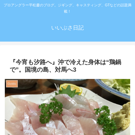
プロアングラー平松慶のブログ。ジギング、キャスティング、GTなどの話題満
載！
いいぶさ日記
『今宵も汐路へ』沖で冷えた身体は“鶏鍋
で”。国境の島、対馬へ3
Goldic