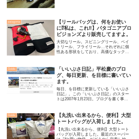
【リールバッグは、何をお使い
patagonia
に⁉️私は、これ‼️】パタゴニアプロ
ビジョンズより販売してますよ。
大切なリール。スピニングリール、ベイ
トリール、フライリール…それぞれに個
性ある形状をしており、高価なタック
ル・ギアであると言えます。私は遠征
（航空機を使った釣行）も多く、タック
ルを輸送したり、機内預けで持ち込んだ
「いいぶさ日記」平松慶のブロ
Goldic
り、と移動範囲も広く、その都...
グ、毎日更新、を目標に書いてい
ます。
毎日、を目標に更新している「いいぶさ
日記」。この「いいぶさ日記」のスター
トは2007年1月23日。ブログを書く事
が、スタート時、実はとってもツラかっ
た（笑）「何を書いたら、いいの？」こ
れが常に疑問であったのをよく覚えてい
【丸洗い出来るから、便利】大型
Goldic
ます。「日々の出来事...
トートバッグが入荷しました。
【丸洗い出来るから、便利】大型トート
バッグが入荷しました。最近のスーパー