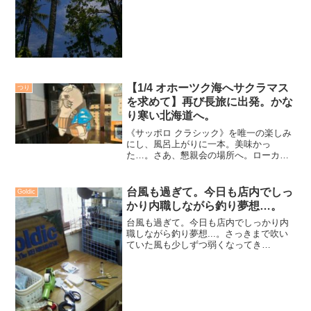
【1/4 オホーツク海へサクラマス
つり
を求めて】再び長旅に出発。かな
り寒い北海道へ。
《サッポロ クラシック》を唯一の楽しみ
にし、風呂上がりに一本。美味かっ
た…。さあ、懇親会の場所へ。ローカル
アングラーの方々と近況の話を色々聞
く。この時間が私の様な旅アングラーは
一番大切になってくる。地元の方々があ
台風も過ぎて。今日も店内でしっ
Goldic
って、私の様な旅アングラーは成立す
かり内職しながら釣り夢想…。
る。
台風も過ぎて。今日も店内でしっかり内
職しながら釣り夢想...。さっきまで吹い
ていた風も少しずつ弱くなってき
た・・・気がする。台風一過を期待した
んだけど、なんだかスッキリしない天
候。もっと晴れてくれたら、いいのにな
ぁ〜・・・。台風に絡む海の話...