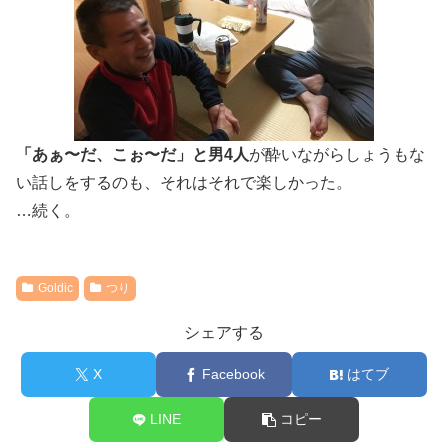
「あぁ〜だ、こぉ〜だ」と男4人
が酔いながらしょうもな
い話しをするのも、それはそれで楽しかった。
…続く。
Goldic
つり
シェアする
X
Facebook
はてブ
LINE
コピー