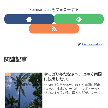
keihiramatsuをフォローする
keihiramatsu
関連記事
やっぱり冬だなぁ〜。はやく南国
つり
に脱出したい。
やっぱり冬だなぁ〜。はやく南国に脱出
したい。沖縄のこ〜ぢが、今ずぅ〜っと
バリに行っている。ほとんどが、サーフ
ィンで、少し釣り。富士家のサーフィン
軍団はほんと、バリに良く行く。彼ら
は、夏にしこたま働いて、冬に、いっぱ
い遊ぶ。とにかく働いて、働...