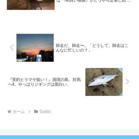
は『No買い物袋』がどうやら定着し始
め、ビニール袋をレジ精算時に必要か聞
かれるお店が増えて来ましたね。またビ
ニール袋が必要な方は有料で、そんなル
ール付けになってるお店も...
師走だ、師走〜。「どうして、師走はこ
んなに忙しいの？」
『実釣ヒラマサ狙い！』国境の島、対馬
へ4。やっぱりジギングは面白い。
ホーム
Goldic