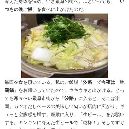
冷えた身体を温め、いざ厳原の街へ。…といっても、
「い
つもの晩ご飯」
を食べに出かけたのだ。
毎回夕食を頂いている、私のご飯場
「汐路」で今夜は「地
鶏鍋」
をお願いしていたので、ウキウキと出かける。とっ
ても寒ぅ〜い厳原市街から
「汐路」
に入ると、そこは楽
園。カツオだしベースの美味しい匂いが店内に広がり、ギ
ュッと空腹感を増す。座敷に入り、「生ビール」をお願い
する。キンキンに冷えた生ビールで「乾杯！」そしてすぐ