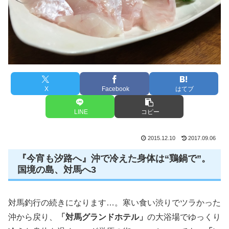
X
Facebook
はてブ
LINE
コピー
2015.12.10
2017.09.06
『今宵も汐路へ』沖で冷えた身体は“鶏鍋で”。
国境の島、対馬へ3
対馬釣行の続きになります…。寒い食い渋りでツラかった
沖から戻り、
「対馬グランドホテル」
の大浴場でゆっくり