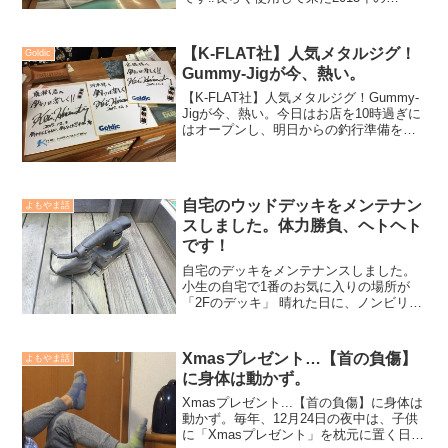
MacBook Airが引退となり、2024年新し
いMacBook Airへと進化した平松慶。OS
が《High Sierra》...
【K-FLAT社】人気メタルジグ！
Goldic
Gummy-Jigが今、熱い。
【K-FLAT社】人気メタルジグ！Gummy-
Jigが今、熱い。今日はお店を10時過ぎに
はオープンし、明日からの釣行準備をし
ていました。アシストフックのチェック
やラインシステムを組んだり、タックル
のパッキンなど。先日入荷したGummyな
ども...
自宅のウッドデッキをメンテナン
よもやま話
スしました。体力勝負、ヘトヘト
です！
自宅のデッキをメンテナンスしました。
小生の自宅で1番のお気に入りの場所が
「2Fのデッキ」 晴れた日に、ノンビリ読
書をするも良し！夕刻にビール片手で、
なんてのも良し！考え事をする時も、こ
こ。仲間と七輪でワイワイやるのも良
Xmasプレゼント…【首の負傷】
よもやま話
し！と、とにかく大好き...
に身体は動かず。
Xmasプレゼント...【首の負傷】に身体は
動かず。毎年、12月24日の夜中は、子供
に「Xmasプレゼント」を枕元に置く日。