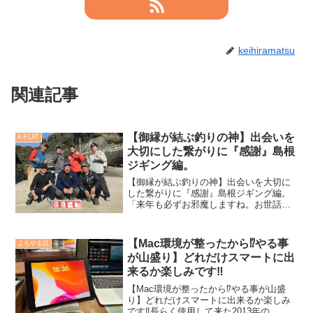
keihiramatsu
関連記事
【御縁が結ぶ釣りの神】出会いを
K-FLAT
大切にした繋がりに『感謝』島根
ジギング編。
【御縁が結ぶ釣りの神】出会いを大切に
した繋がりに『感謝』島根ジギング編。
「来年も必ずお邪魔しますね。お世話に
なりました、ありがとうございました」
そうポイント釣具出雲店の宮崎店長に
2018年4月18日に伝え、それから365日経
【Mac環境が整ったから⁉️やる事
よもやま話
過して2019年...
が山盛り】どれだけスマートに出
来るか楽しみです‼️
【Mac環境が整ったから⁉️やる事が山盛
り】どれだけスマートに出来るか楽しみ
です‼️長らく使用して来た2013年の