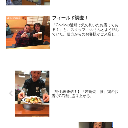
親にとって、翌朝子供が喜ぶ顔を見る為
に、頑張っているもので、我が家にも小3
の子供が居るので、今年もプレゼントを
用意し...
フィールド調査！
よもやま話
「Goldicの近所で気の利いたお店ってあ
る？」と、スタッフmidoさんとよく話し
ていた。遠方からのお客様がご来店して
「晩ご飯でも」なんて何度か言ってもら
えたのだが、毎回いつもの「焼き鳥 大
吉」。大吉がいやじゃないんだけど、取
引の話しや込み...
【野毛裏発信！】「若鳥焼 雅」鶏のお
店でGT話に盛り上がる。