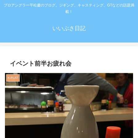
プロアングラー平松慶のブログ。ジギング、キャスティング、GTなどの話題満
載！
いいぶさ日記
イベント前半お疲れ会
K-FLAT