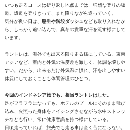
いつも走るコースは折り返し地点までは、強烈な登りの坂
道。坂道を登りきって、また降りながら返っていく。
気分が良い日は、
懸垂や階段ダッシュ
なども取り入れなが
ら、しっかり追い込んで、真冬の貴重な汗を流す様にして
います。
ラントレは、海外でも出来る限り走る様にしている。東南
アジアなど、室内と外気の温度差も激しく、体調を壊しや
すい。だから、出来るだけ外気温に慣れ、汗を出しやすい
体質にしておくことも体調管理のひとつ。
今回のインドネシア旅でも、相当ラントレはした。
足がフラフラになっても、ホテルのプールにそのまま飛び
込み、火照った身体をアイシングさせながら水中ストレッ
チなども行い、常に健康意識を持つ様にしている。
日頃走っていれば、旅先でも走る事は全く苦にならない。