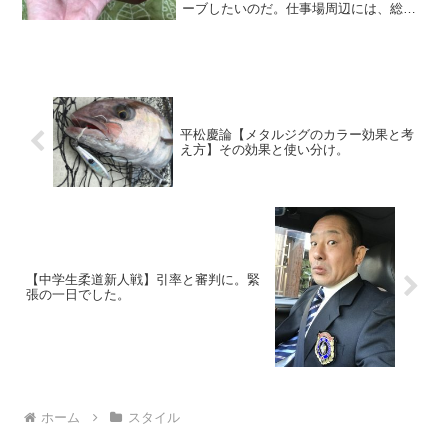
ーブしたいのだ。仕事場周辺には、総合
日用品ストアーやコンビニエンスストア
ー、ドラックストアー等徒歩範囲内でい
くらでも行ける距離で飲食物の入手が可
能であり不自由なく生活す...
平松慶論【メタルジグのカラー効果と考
え方】その効果と使い分け。
【中学生柔道新人戦】引率と審判に。緊
張の一日でした。
ホーム
スタイル