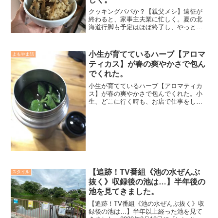
クッキングパパか？【親父メシ】遠征が
終わると、家事主夫業に忙しく。夏の北
海道行脚も予定はほぼ終了し、やっと自
宅での生活に戻ることでそれまでの環境
になって来た。自宅では洗濯や愛犬の散
歩以外にも「クッキング」を楽しみなが
小生が育てているハーブ【アロマ
よもやま話
ら女房の手助けをする様に...
ティカス】が春の爽やかさで包ん
でくれた。
小生が育てているハーブ【アロマティカ
ス】が春の爽やかさで包んでくれた。小
生、どこに行く時も、お店で仕事をして
いる時もボトルを持参しては飲み物を用
意しているのだが、今日は神奈川県いや
関東エリア【春一番】が吹き、気温も18
度。風こそ強かったが、...
【追跡！TV番組《池の水ぜんぶ
スタイル
抜く》収録後の池は…】半年後の
池を見てきました。
【追跡！TV番組《池の水ぜんぶ抜く》収
録後の池は…】半年以上経った池を見て