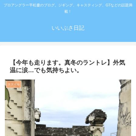
プロアングラー平松慶のブログ。ジギング、キャスティング、GTなどの話題満
載！
いいぶさ日記
【今年も走ります。真冬のラントレ】外気
温に涙…でも気持ちよい。
スタイル