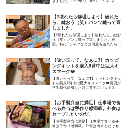
きました。2020年2月19日に「いいぶさ
日記」で更新したをリポートし半年以上
が経過。水中生物もこの時期であれば活
発に動いているだろう、目視のみになる
【#壊れたら修理しよう】破れた
patagonia
が、チェックして...
ら、縫おう（笑）パンツ縫って直
しました。
【#壊れたら修理しよう】破れたら、縫お
う（笑）パンツ縫って直しました。衣
類、特にTシャツなどは何度も破れたら縫
って直して使い続けています。フィール
ドで着続けていると、予想外の場所が破
れたり、糸が解けてしまい縫い合わせ部
【吸い玉って、なぁに❓】カッピ
スタイル
分が開いてしまったりす...
ングキットを購入‼️背中は巨大キ
スマーク❤️
【吸い玉って、なぁに❓】カッピングキッ
トを購入‼️背中は巨大キスマーク❤️長男が
学生時代帰省した時に背中に巨大キスマ
ークを付けていたのが何度とあった。
「お父さん、これ見てっ。吸い玉最高だ
よっ」試合前後に接骨院へ同期と通い吸
【お手製弁当に満足】仕事場で食
スタイル
い玉治療を受けてい...
べる弁当は手作り感満載。外食は
セーブしたいのだ。
【お手製弁当に満足】仕事場で食べる弁
当は手作り感満載。外食は出来るだけセ