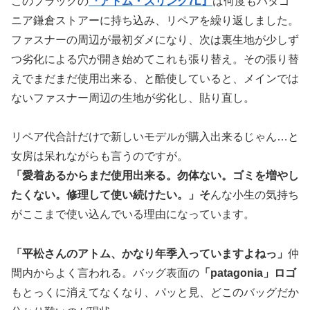
このブラックの
『アトム・スリング7L』
は何度もパタゴ
ニア鎌倉ストアーに持ち込み、リペアを繰り返しました。
ファスナーの周辺が最初ダメになり、次は裏生地が少しず
つ劣化による穴が開き始めてこれも張り替え。その張り替
えでまだまだ使用出来る、と酷使していると、メインでは
ないファスナー周辺の生地が劣化し、貼り直し。
リペア代合計だけで新しいモデルが購入出来るじゃん…と
女房は呆れながらも言うのですが。
「愛着あるからまだ使用出来る。勿体ない。ゴミを増やし
たくない。修理して使い続けたい。」そ
んな小生の気持ち
がここまで使い込んでいる理由になっています。
「平松さんのアトム、かなり年季入っていますよねっ」
仲
間内からよく言われる。バッグ表面の
「patagonia」ロゴ
もとっくに消えてなくなり、パッと見、どこのバッグだか