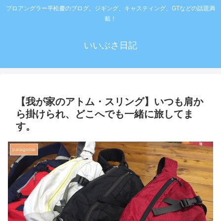
プロアングラー平松慶のブログ。ジギング、キャスティング、GTなどの話題満
載！
いいぶさ日記
【我が家のアトム・スリング】いつも肩か
ら掛けられ、どこへでも一緒に旅してま
す。
patagonia