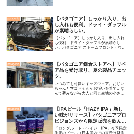
【パタゴニア】しっかり入り、出
patagonia
し入れも便利。ドライ・ダッフル
が素晴らしい。
【パタゴニア】しっかり入り、出し入れ
も便利。ドライ・ダッフルが素晴らし
い。パタゴニア ストームフロント・ウェ
ット/ドライ・ダッフル65Lが入荷してお
ります。平松慶、近海〜遠征、と場所を
選ばず『必ず』持参しているサブバッグ
【パタゴニア鎌倉ストアへ】リペ
patagonia
です。（小生が使用し...
ア品を受け取り、夏の製品チェッ
ク。
いつみても可愛いキッズウェア。おじい
ちゃんとマゴちゃんがお揃いを着て…な
んて夢みながら大人と同じ生地の小さな
ウェアを手にしては満足気味に見せても
らっていたのでした。今回はサコッシュ
が欲しかったのでそちらだけ入手し終
【IPAビール「HAZY IPA」新し
patagonia
了。マネージャーの野原さんと半分以上
い味がリリース】パタゴニアプロ
釣り話をし、鎌倉ストアを後にしたので
ビジョンズから限定販売を飲んで
した。
みた。
「ロングルート・ヘイジーIPA」今季限定
生産のビール（日本国内での表示は発泡