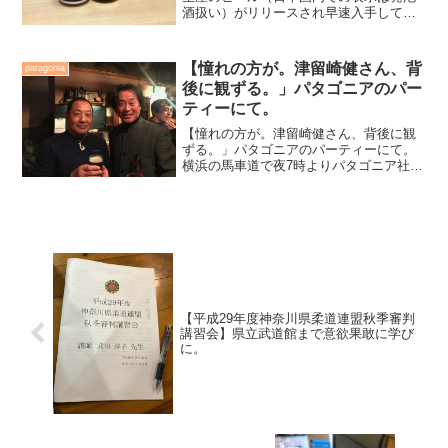
酒扱い）がリリースされ早速入手してき
ました。IPAビールはクラフトビールで、
いわゆるグビグビ喉越し最高的なビール
ではなく、ゆっくりと味わって飲むもの
【憧れの方が。津留崎健さん、背
patagonia
だ、と柔道仲間か...
後に観ずる。」パタゴニアのパー
ティーにて。
【憧れの方が。津留崎健さん、背後に観
ずる。」パタゴニアのパーティーにて。
横浜の馬車道で夜7時よりパタゴニア社主
催のパーティーが開催され、小生もお邪
魔させていただいた。18時まで『フィッ
シングショー横浜』がパシフィコ横浜で
開催され、その足で馬...
【平成29年度神奈川県柔道連盟秋季審判
講習会】県立武道館まで意欲果敢に学び
に。