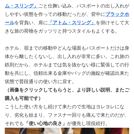
ム・スリング」
ごと仕舞い込み、パスポートの出し入れが
しやすい状態を作っての移動だったが、背中に
ブラックホ
ール
を背負い、肩に
「アトム・スリング」
を掛けそして大
きな旅の荷物をガッツリと持つスタイルもよくする。
ホテル、宿までの移動中どんな場面もパスポートだけは身
体から離したくないし、出し入れが非常に多い。これ旅の
鉄則だから、ホテルまでは気を抜かない様に緊張しての行
動を共にし、信頼出来る金庫やバッグの施錠が確認出来た
状態で普段通りの使い方に戻す。
（画像をクリックしてもらうと、より詳しい説明、またご
購入も可能です）
こうした使い方をし続けて来たので生地はヨレヨレにな
り、劣化も始まり、ファスナー回りも痛んで来たのだが、
それでも
「使い心地の良さ」
が優先し現役続行。