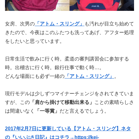
女房、次男の
「アトム・スリング」
も汚れが目立ち始めて
きたので、今夜はこのふたつも洗ってあげ、アフター処理
をしたいと思っています。
日常生活で飲みに行く時。柔道の審判講習会に参加する
時。出稽古に行く時。銀行仕事で動く時…。
どんな場面にも必ず一緒の
「アトム・スリング」
。
現行モデルは少しずつマイナーチェンジをされてきていま
すが、この
「肩から掛けて移動出来る」
ことの素晴らしさ
は間違いなく
「一等賞」
だと言えるでしょう。
2017年2月7日に更新している【アトム・スリング】ネタ
の『いいぶさ日記』はコチラ→https://kei-