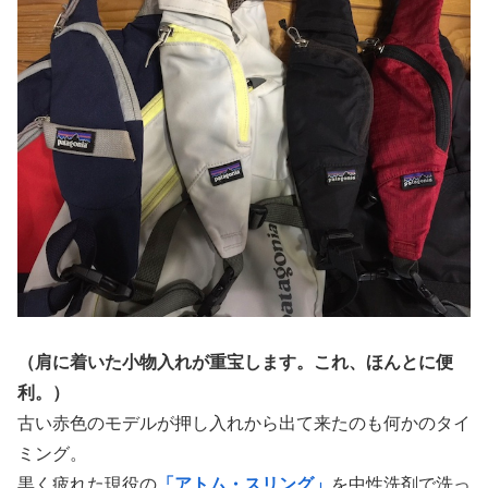
（肩に着いた小物入れが重宝します。これ、ほんとに便
利。）
古い赤色のモデルが押し入れから出て来たのも何かのタイ
ミング。
黒く疲れた現役の
「アトム・スリング」
を中性洗剤で洗っ