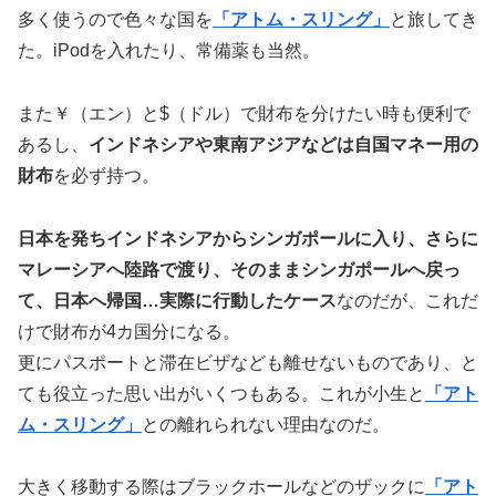
多く使うので色々な国を
「アトム・スリング」
と旅してき
た。iPodを入れたり、常備薬も当然。
また￥（エン）と$（ドル）で財布を分けたい時も便利で
あるし、
インドネシアや東南アジアなどは自国マネー用の
財布
を必ず持つ。
日本を発ちインドネシアからシンガポールに入り、さらに
マレーシアへ陸路で渡り、そのままシンガポールへ戻っ
て、日本へ帰国…実際に行動したケース
なのだが、これだ
けで財布が4カ国分になる。
更にパスポートと滞在ビザなども離せないものであり、と
ても役立った思い出がいくつもある。これが小生と
「アト
ム・スリング」
との離れられない理由なのだ。
大きく移動する際はブラックホールなどのザックに
「アト