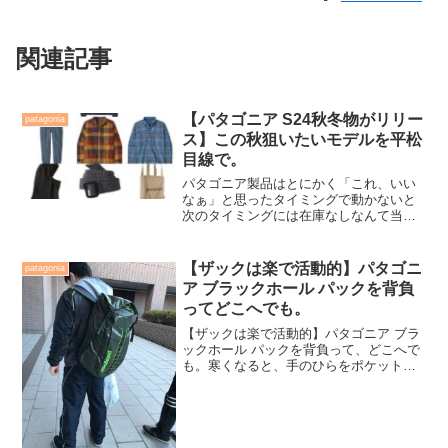
関連記事
【パタゴニア S24秋冬物がリリー
patagonia
ス】この秋狙いたいモデルを平松
目線で。
パタゴニア製品はとにかく「これ、いい
なぁ」と思ったタイミングで動かないと
次のタイミングには在庫なしなんて当た
り前。「パタゴニアあるある」になって
います。だから早々に必要アイテムをチ
ェックし、入手する事をお勧めします
【ザックは楽で活動的】パタゴニ
patagonia
ね。
ア ブラックホール パックを背負
ってどこへでも。
【ザックは楽で活動的】パタゴニア ブラ
ックホール パックを背負って、どこへで
も。寒くなると、手のひらをポケットに
入れたくなるのは誰でも自然な行動です
よね。ついつい小生も飲んだ帰りなど、
気付かないウチに無意識に手を入れちゃ
います。しかし、両手...