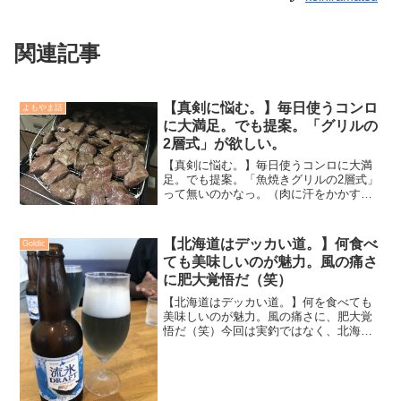
関連記事
【真剣に悩む。】毎日使うコンロ
よもやま話
に大満足。でも提案。「グリルの
2層式」が欲しい。
【真剣に悩む。】毎日使うコンロに大満
足。でも提案。「魚焼きグリルの2層式」
って無いのかなっ。（肉に汗をかかす。
これが美味さの秘訣）我が家のガスコン
ロはいわゆる一般的なもので、3つの火力
口（五徳）があり、強火、油物、弱火、
【北海道はデッカい道。】何食べ
Goldic
と分かれている。それ...
ても美味しいのが魅力。風の痛さ
に肥大覚悟だ（笑）
【北海道はデッカい道。】何を食べても
美味しいのが魅力。風の痛さに、肥大覚
悟だ（笑）今回は実釣ではなく、北海道
のもう一つの魅力〝食・食・食〟で過ご
した時間を書き綴ってみたい。ひたすら
食べ続け、そして猛烈に飲み続けた。こ
れも北海道グルメツアーの...