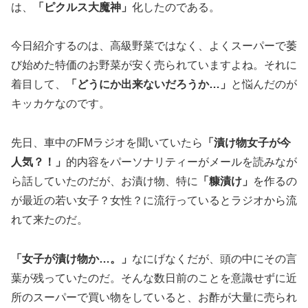
は、
「ピクルス大魔神」
化したのである。
今日紹介するのは、高級野菜ではなく、よくスーパーで萎
び始めた特価のお野菜が安く売られていますよね。それに
着目して、
「どうにか出来ないだろうか…」
と悩んだのが
キッカケなのです。
先日、車中のFMラジオを聞いていたら
「漬け物女子が今
人気？！」
的内容をパーソナリティーがメールを読みなが
ら話していたのだが、お漬け物、特に
「糠漬け」
を作るの
が最近の若い女子？女性？に流行っているとラジオから流
れて来たのだ。
「女子が漬け物か…。」
なにげなくだが、頭の中にその言
葉が残っていたのだ。そんな数日前のことを意識せずに近
所のスーパーで買い物をしていると、お酢が大量に売られ