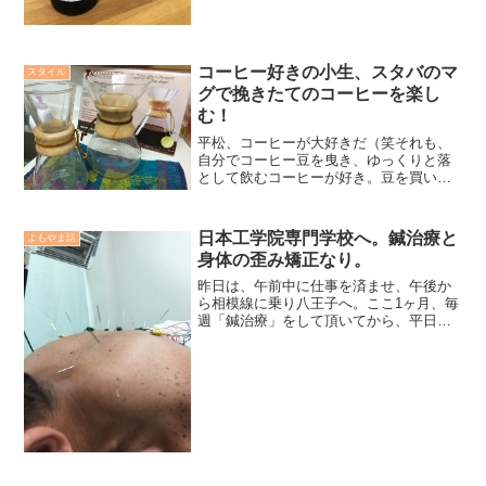
コーヒー好きの小生、スタバのマ
スタイル
グで挽きたてのコーヒーを楽し
む！
平松、コーヒーが大好きだ（笑それも、
自分でコーヒー豆を曳き、ゆっくりと落
として飲むコーヒーが好き。豆を買いに
いって、コーヒー屋の親父さんからの能
書きを聞くのも楽しいし、コーヒーの原
産国を地図で調べ、「何が釣れるんだろ
日本工学院専門学校へ。鍼治療と
よもやま話
う？」とか「ここ行ったこ...
身体の歪み矯正なり。
昨日は、午前中に仕事を済ませ、午後か
ら相模線に乗り八王子へ。ここ1ヶ月、毎
週「鍼治療」をして頂いてから、平日の
柔道稽古に出かけている。背中、首、
肩、腰、お腹、膝、フクラハギ、にバッ
ツバツ鍼をうたれる。特に筋肉が硬直し
ている背中〜肩甲骨周りは...