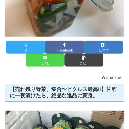
X
Facebook
はてブ
LINE
コピー
2018.09.05
【売れ残り野菜、集合〜ピクルス最高‼️】甘酢
に一夜漬けたら、絶品な逸品に変身。