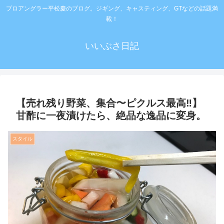
プロアングラー平松慶のブログ。ジギング、キャスティング、GTなどの話題満
載！
いいぶさ日記
【売れ残り野菜、集合〜ピクルス最高‼️】
甘酢に一夜漬けたら、絶品な逸品に変身。
スタイル