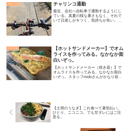
チャリンコ通勤
スタイル
最近、会社へ自転車で通勤するようにし
ている。真夏の様な暑さもなく、それで
いて日差しがキツく、気持ちが良い。こ
んな季節は、まさに自転車通勤で、身体
を動かしながら気候も楽しむ。パタゴニ
アの防水ザックにMacを入れ、手帳やら
一連の仕事道具をガサっ...
【ホットサンドメーカー】でオム
スタイル
ライスを作ってみる。なかなか面
白いぞっ。
【ホットサンドメーカー（焼き器）】で
オムライスを作ってみる。なかなか面白
いぞっ。スタッフmidoさんがかなり前に
【ホットサンドメーカー(焼き器)】をプレ
ゼントしてくれた。それを何度か使用し
て来たが最近はほとんど出番もなく鍋入
れに仕舞い込んで...
【土用のうなぎ】これ食べて暑気払い。
ひとり、ニコニコ。でも甘ダレにはご注
意を。