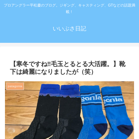
プロアングラー平松慶のブログ。ジギング、キャスティング、GTなどの話題満
載！
いいぶさ日記
【寒冬ですね‼️毛玉とるとる大活躍。】靴
下は綺麗になりましたが（笑）
patagonia