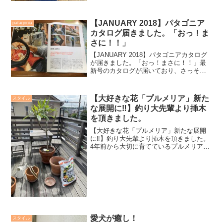
いて来ましたね。新型ウィルスで悩まさ
れた2月下旬から現在、少しでも明るく嬉
しい話題が欲しく、桜をみては元気をも
【JANUARY 2018】パタゴニア
patagonia
らっております。甲子園も...
カタログ届きました。「おっ！ま
さに！！」
【JANUARY 2018】パタゴニアカタログ
が届きました。「おっ！まさに！！」最
新号のカタログが届いており、さっそく
内容をチェック。この季節なだけに「マ
イクロ・パフ」等の記事が中心である
が、小生がワクワクしながら目を輝かせ
【大好きな花「プルメリア」新た
スタイル
て読み込んだ記事...
な展開に‼️】釣り大先輩より挿木
を頂きました。
【大好きな花「プルメリア」新たな展開
に‼️】釣り大先輩より挿木を頂きました。
4年前から大切に育てているプルメリア。
細い幹に咲いたプルメリアの鉢をいただ
き、それを育てているのですが、まぁ
色々学ばせてもらいました。現在も育て
ながらプルメリア栽植...
愛犬が癒し！
スタイル