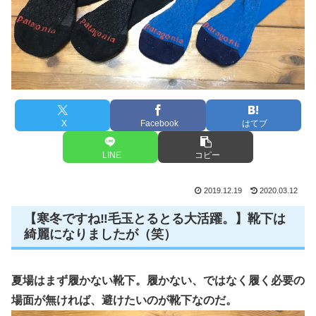
X
Facebook
はてブ
LINE
コピー
2019.12.19
2020.03.12
【寒冬ですね‼️毛玉とるとる大活躍。】靴下は
綺麗になりましたが（笑）
夏場はまず履かない靴下。履かない、ではなく履く必要の
場面が無ければ、避けたいのが靴下なのだ。