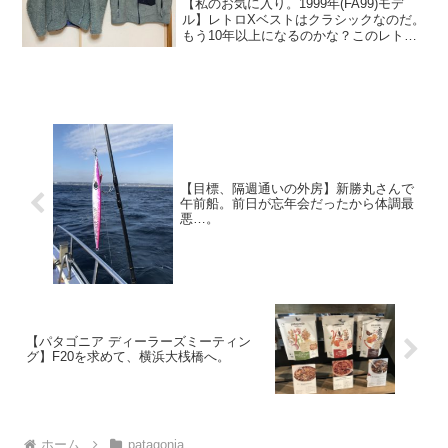
【私のお気に入り。1999年(FA99)モデ
ル】レトロXベストはクラシックなのだ。
もう10年以上になるのかな？このレトロ
Xベストを毎年着続けているんだけど、起
毛は無くなるし、毛玉はカットしまくっ
たし、毎度海で着てたから、ガシガシ洗
っちゃって...
【目標、隔週通いの外房】新勝丸さんで
午前船。前日が忘年会だったから体調最
悪…。
【パタゴニア ディーラーズミーティン
グ】F20を求めて、横浜大桟橋へ。
ホーム
patagonia