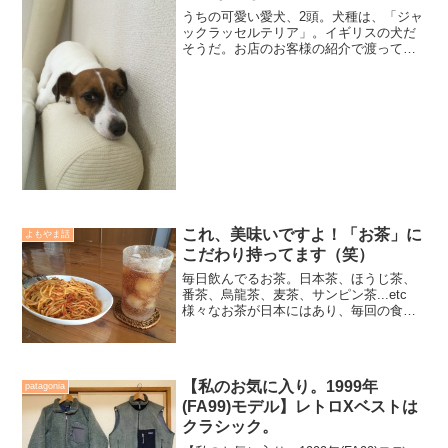
うちの可愛い愛犬、2頭。犬種は、「ジャ
ックラッセルテリア」。イギリスの犬だ
そうだ。お店のお客様の紹介で渡ってき
たのですが、向こうっ気が強く、大変。
でも、強烈に「甘えたさん」笑。普段
は、強気でいながらm、ちょっと叱ると
すぐにしっぽを振って、甘...
これ、美味いですよ！「お茶」に
よもやま話
こだわり持ってます（笑）
毎日飲んでるお茶。日本茶、ほうじ茶、
番茶、烏龍茶、麦茶、サンピン茶...etc
様々なお茶が日本にはあり、毎回の食卓
に出ているけど、我が家のお気に入り
は、ちょっと違うお茶が毎回の食卓での
名脇役になってます。夏は毎日1.5Lのペ
ットボトルに最...
【私のお気に入り。1999年
patagonia
(FA99)モデル】レトロXベストは
クラシック。