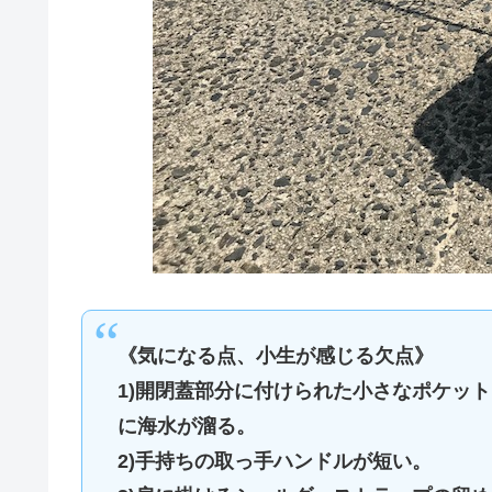
《気になる点、小生が感じる欠点》
1)開閉蓋部分に付けられた小さなポケッ
に海水が溜る。
2)手持ちの取っ手ハンドルが短い。