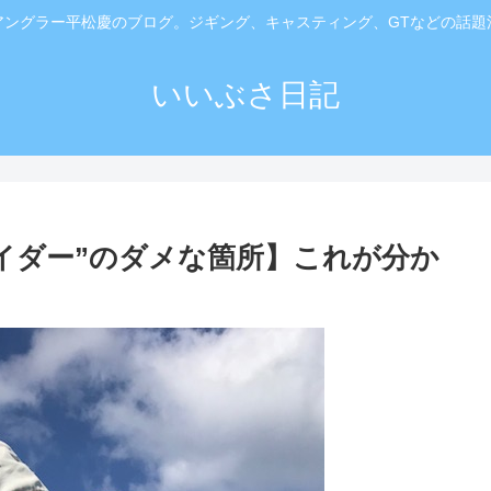
アングラー平松慶のブログ。ジギング、キャスティング、GTなどの話題
いいぶさ日記
イダー”のダメな箇所】これが分か