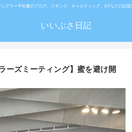
アングラー平松慶のブログ。ジギング、キャスティング、GTなどの話題
いいぶさ日記
ーラーズミーティング】蜜を避け開