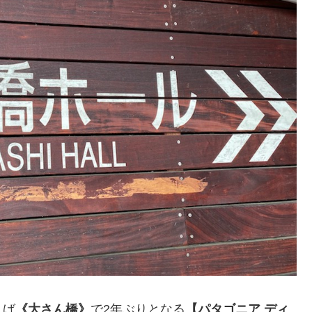
りば
《大さん橋》
で2年ぶりとなる
【パタゴニア ディ