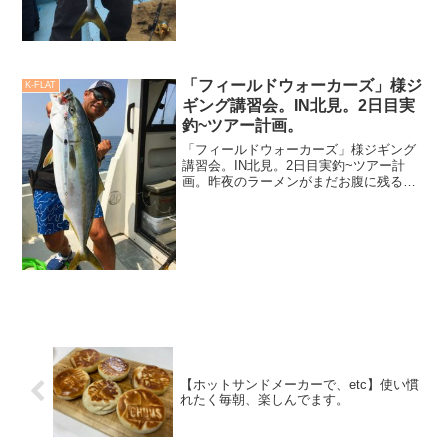
っ」深水さん、とても空腹...
「フィールドウォーカーズ」様ジ
K-FLAT
ギング講習会。IN北見。2日目実
釣~ツアー計画。
「フィールドウォーカーズ」様ジギング
講習会。IN北見。2日目実釣~ツアー計
画。昨夜のラーメンがまだお腹に残る感
じが「失敗したなぁ...」と反省しながら
の、明るい朝4時にホテル前のコンビニで
アイスコーヒーからのスタート。5時には
引地船長がホテ...
【ホットサンドメーカーで、etc】使い慣
れたく毎朝、楽しんでます。