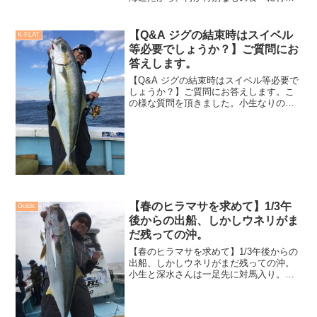
ないの？」「あのラーメンは、並んでも
食べるべき」色々と周りや家族が言って
くれるのですが、それはほぼ無いかな
【Q&A ジグの結束時はスイベル
K-FLAT
ぁ。
等必要でしょうか？】ご質問にお
答えします。
【Q&A ジグの結束時はスイベル等必要で
しょうか？】ご質問にお答えします。こ
の様な質問を頂きました。小生なりの返
答をさせて頂きます。まずは、質問の内
容から。『前回、返答ありがとございま
した。今回も平松さんより助言を頂きた
く、メッセージさせて...
【春のヒラマサを求めて】1/3午
Goldic
後からの出船、しかしウネリがま
だ残っての沖。
【春のヒラマサを求めて】1/3午後からの
出船、しかしウネリがまだ残っての沖。
小生と深水さんは一足先に対馬入り。船
長の奥さんが空港まで迎えに来てくださ
り、厳原町のホテルまで送迎してくれ
た。「平松さん、メシいきましょうよ