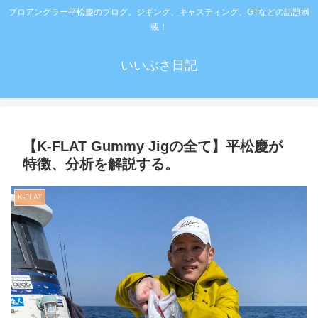
プロアングラー平松慶のブログ。ジギング、キャスティング、GTなどの話題満
載！
いいぶさ日記
【K-FLAT Gummy Jigの全て】平松慶が
特徴、分析を解説する。
K-FLAT