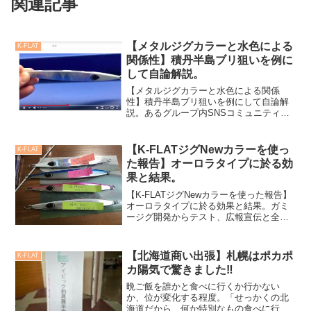
関連記事
【メタルジグカラーと水色による
K-FLAT
関係性】積丹半島ブリ狙いを例に
して自論解説。
【メタルジグカラーと水色による関係
性】積丹半島ブリ狙いを例にして自論解
説。あるグループ内SNSコミュニティー
のやり取りで興味のある内容が書き込ま
れていた。下記の通りです。「店長さ
ん！ガミーのヘッドグローミラーホロの
【K-FLATジグNewカラーを使っ
K-FLAT
160g180g200gお...
た報告】オーロラタイプに於る効
果と結果。
【K-FLATジグNewカラーを使った報告】
オーロラタイプに於る効果と結果。ガミ
ージグ開発からテスト、広報宣伝と全て
をこなしていますが、これまで定番カラ
ーと分けてリミテッドカラーを毎年リリ
ースしてきました。それら皆、カラー提
【北海道商い出張】札幌はポカポ
K-FLAT
案から販売促進を...
カ陽気で驚きました‼️
晩ご飯を誰かと食べに行くか行かない
か、位が変化する程度。「せっかくの北
海道だから、何か特別なもの食べに行か