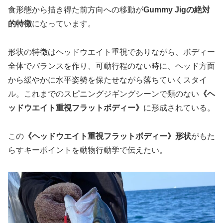
食形態から描き得た前方向への移動が
Gummy Jigの絶対
的特徴
になっています。
形状の特徴はヘッドウエイト重視でありながら、ボディー
全体でバランスを作り、可動行程のない時に、ヘッド方面
から緩やかに水平姿勢を保たせながら落ちていくスタイ
ル。これまでのスピニングジギングシーンで類のない
《ヘ
ッドウエイト重視フラットボディー》
に形成されている。
この
《ヘッドウエイト重視フラットボディー》形状
がもた
らすキーポイントを動物行動学で伝えたい。