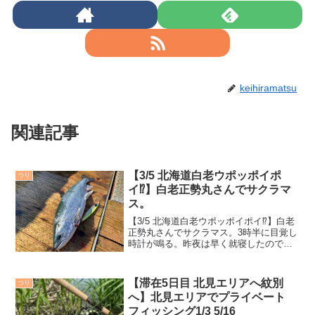
keihiramatsu
関連記事
【3/5 北海道白老ウポッポイポ
つり
イ⁉️】白老正勢丸さんでサクラマ
ス。
【3/5 北海道白老ウポッポイポイ⁉️】白老
正勢丸さんでサクラマス。3時半に目覚し
時計が鳴る。昨夜は早く就寝したので目
覚めは良い。お湯を沸かして窓の外をみ
る。残雪はあるが降ってはいない。良か
った。持参した水筒に熱湯でお茶を作
【滞在5日目 北見エリアへ紋別
つり
り、4時15分、...
へ】北見エリアでプライベート
フィッシング1/3 5/16