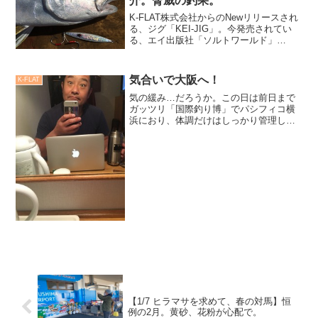
介。脅威の釣果。
K-FLAT株式会社からのNewリリースされ
る、ジグ「KEI-JIG」。今発売されてい
る、エイ出版社「ソルトワールド」
vol.114で書いた「硫黄島釣行レポート」
手付かずのフィールド『硫黄島開拓釣行
記』ポイントが多すぎて探りきれな
気合いで大阪へ！
K-FLAT
い！ 宮崎...
気の緩み…だろうか。この日は前日まで
ガッツリ「国際釣り博」でパシフィコ横
浜におり、体調だけはしっかり管理した
つもりであったのだが...。朝起きると、
身体の節々が重くて痛む...。それでも身
体に鞭打って午前中に諸用を処理し、気
合いで大阪へと向...
【1/7 ヒラマサを求めて、春の対馬】恒
例の2月。黄砂、花粉が心配で。