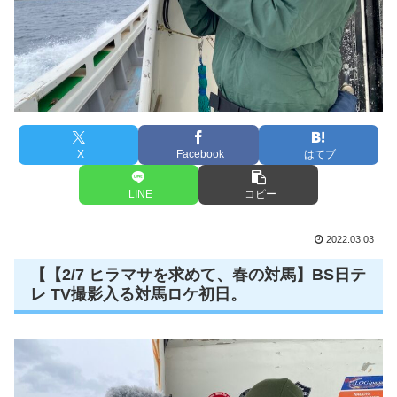
X
Facebook
はてブ
LINE
コピー
2022.03.03
【【2/7 ヒラマサを求めて、春の対馬】BS日テ
レ TV撮影入る対馬ロケ初日。