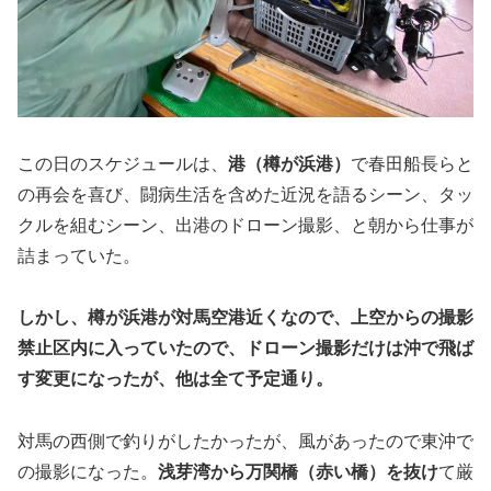
この日のスケジュールは、
港（樽が浜港）
で春田船長らと
の再会を喜び、闘病生活を含めた近況を語るシーン、タッ
クルを組むシーン、出港のドローン撮影、と朝から仕事が
詰まっていた。
しかし、樽が浜港が対馬空港近くなので、上空からの撮影
禁止区内に入っていたので、ドローン撮影だけは沖で飛ば
す変更になったが、他は全て予定通り。
対馬の西側で釣りがしたかったが、風があったので東沖で
の撮影になった。
浅芽湾から万関橋（赤い橋）を抜け
て厳