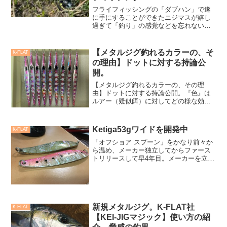
フライフィッシングの「ダブハン」で遂
に手にすることができたニジマスが嬉し
過ぎて「釣り」の感覚などを忘れないた
めにも川でもう一度確認したかったので
す。「魚釣り」って、子供の頃（小学1年
生）から楽しんできた趣味。高校3年間だ
【メタルジグ釣れるカラーの、そ
K-FLAT
けは部活動が忙しくて釣りどころではな
の理由】ドットに対する持論公
く1日もやらなかったのですが、大学に入
開。
り、再び「魚釣り」。
【メタルジグ釣れるカラーの、その理
由】ドットに対する持論公開。『色』は
ルアー（疑似餌）に対してどの様な効果
があるか。トップウォータープラグから
メタルジグまでたくさんのカラー提案を
し、その効果や自論を伝えて製品化にし
Ketiga53gワイドを開発中
K-FLAT
てきました。そんな中ここ近...
「オフショア スプーン」をかなり前々か
ら温め、メーカー独立してからファース
トリリースして早4年目。メーカーを立ち
上げ、リリースした当初は、当たり前だ
ろうが認知度も低く、「こんなスプーン
で、マグロなんて釣れないよ」と接客時
によく言われた事を今...
新規メタルジグ。K-FLAT社
K-FLAT
【KEI-JIGマジック】使い方の紹