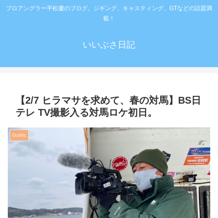
プロアングラー平松慶のブログ。ジギング、キャスティング、GTなどの話題満
載！
いいぶさ日記
【2/7 ヒラマサを求めて、春の対馬】BS日
テレ TV撮影入る対馬ロケ初日。
Goldic