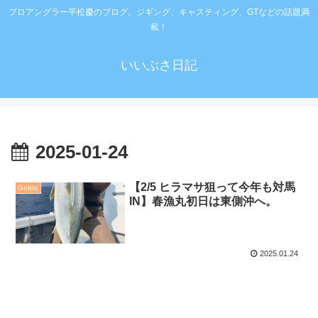
プロアングラー平松慶のブログ。ジギング、キャスティング、GTなどの話題満
載！
いいぶさ日記
2025-01-24
【2/5 ヒラマサ狙って今年も対馬
Goldic
IN】春漁丸初日は東側沖へ。
2025.01.24