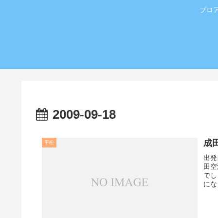
プロ
2009-09-18
成
平松
出発
田空
でし
にな