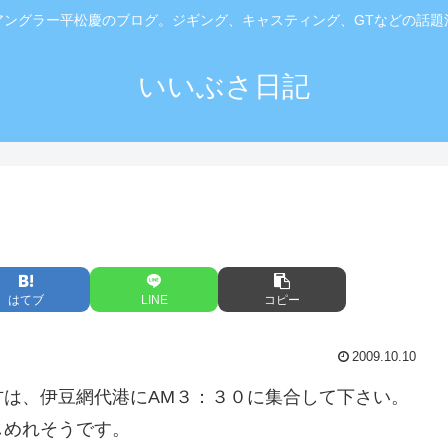
アングラー平松慶のブログ。ジギング、キャスティング、GTなどの話題
いいぶさ日記
はてブ
LINE
コピー
2009.10.10
は、伊豆網代港にAM３：３０に集合して下さい。
しめれそうです。