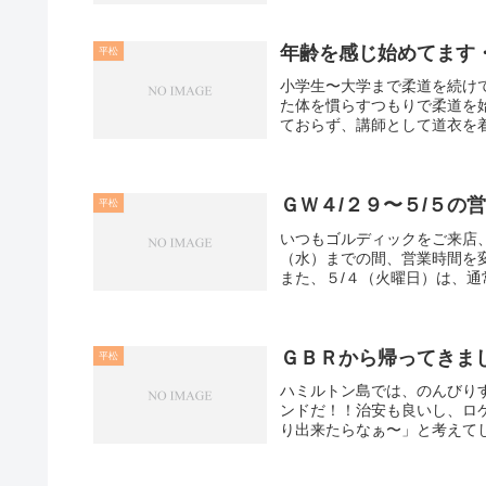
年齢を感じ始めてます
平松
小学生〜大学まで柔道を続け
た体を慣らすつもりで柔道を
ておらず、講師として道衣を着
ＧＷ４/２９〜５/５の
平松
いつもゴルディックをご来店
（水）までの間、営業時間
また、５/４（火曜日）は、通
ＧＢＲから帰ってきま
平松
ハミルトン島では、のんびり
ンドだ！！治安も良いし、ロ
り出来たらなぁ〜」と考えてし