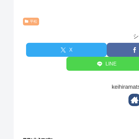
平松
シ
X
LINE
keihira