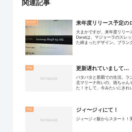
関連記事
来年度リリース予定のロッ
K-FLAT
大まかですが、来年度リリース予
Daratは、マジョーラのス
た締まったデザイン。ブランク
更新遅れていまして…
平松
バタバタと那覇での生活。ラ
北マリーナ向いの、徳ちゃん
た！そして、今みたいにきれい
ジィ〜ジィにて！
平松
ジィ〜ジィ飯からスタート！