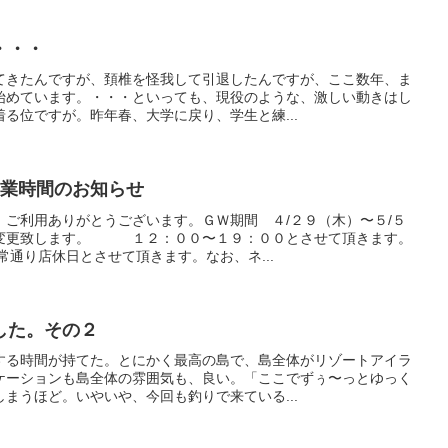
・・・
てきたんですが、頚椎を怪我して引退したんですが、ここ数年、ま
始めています。・・・といっても、現役のような、激しい動きはし
る位ですが。昨年春、大学に戻り、学生と練...
営業時間のお知らせ
、ご利用ありがとうございます。ＧＷ期間 ４/２９（木）〜５/５
を変更致します。 １２：００〜１９：００とさせて頂きます。
常通り店休日とさせて頂きます。なお、ネ...
した。その２
する時間が持てた。とにかく最高の島で、島全体がリゾートアイラ
ケーションも島全体の雰囲気も、良い。「ここでずぅ〜っとゆっく
まうほど。いやいや、今回も釣りで来ている...