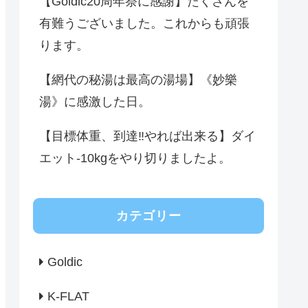
【Goldic20周年祭に感謝】たくさんを
有難うございました。これからも頑張
ります。
【網代の秘湯は最高の湯場】《妙樂
湯》に感激した日。
【目標体重、到達‼️やれば出来る】ダイ
エット-10kgをやり切りましたよ。
カテゴリー
Goldic
K-FLAT