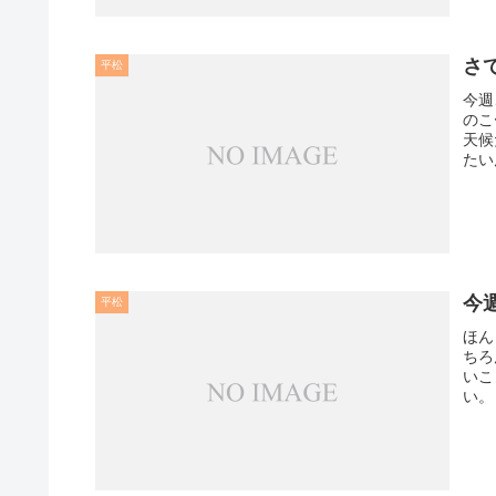
さ
平松
今週
のこ
天候
たい
今
平松
ほん
ちろ
いこ
い。