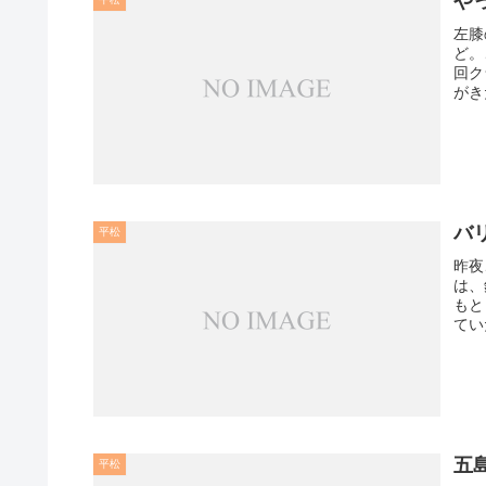
やっ
左膝
ど。
回ク
がき
バ
平松
昨夜
は、
もと
てい
五
平松