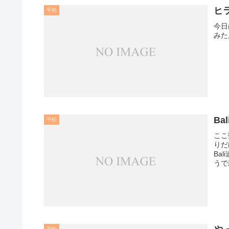
ヒ
平松
今日
みた
Ba
平松
ここ
りだ
Ba
うで
平松