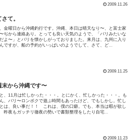
2009.11.26
てさて。
、金曜日から沖縄釣行です。沖縄、本日は晴天なり〜、と富士家
〜ぢから連絡あり。とっても良い天気のようで、「バリみたいな
だよ〜」とバリを懐かしがっておりました。来月は、九州に入り
んですが、船の予約がいっぱいのようでして、さて、ど...
2009.11.25
週末から沖縄です〜
と、11月は忙しかった・・・。とにかく、忙しかった・・・。も
ん、バリ〜ロンボクで遊ぶ時間もあったけど、でもしかし。忙し
とは、良い事だ！！ これは、僕の口癖。でも、本当は暇が欲し
 昨夜もガッチリ徹夜の勢いで書類整理をしたり自宅...
2009.11.23