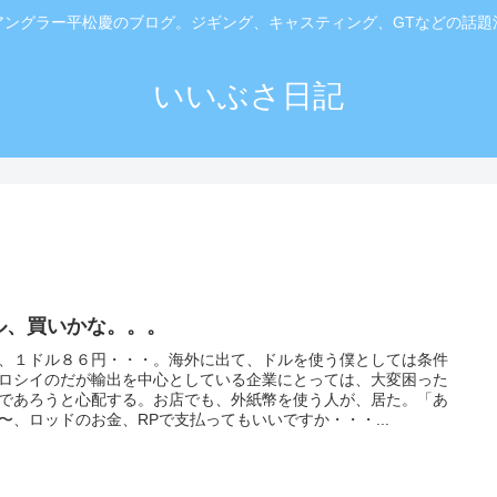
アングラー平松慶のブログ。ジギング、キャスティング、GTなどの話題
いいぶさ日記
ル、買いかな。。。
、１ドル８６円・・・。海外に出て、ドルを使う僕としては条件
ロシイのだが輸出を中心としている企業にとっては、大変困った
であろうと心配する。お店でも、外紙幣を使う人が、居た。「あ
〜、ロッドのお金、RPで支払ってもいいですか・・・...