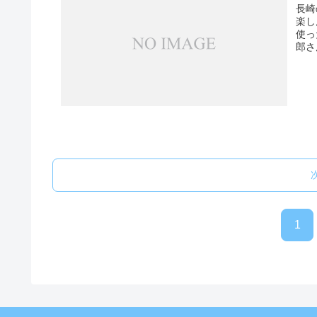
長崎
楽し
使っ
郎さ
1