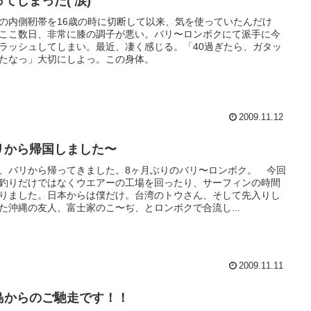
てしまった( 涙)
の内側靭帯を16歳の時に切断して以来、気を使っていたんだけ
ここ数日、非常に膝の調子が悪い。バリ〜ロンボクにて派手に今
ラッシュしてしまい。最近、凄く感じる。「40過ぎたら、ガタッ
たなっ」大切にしよっ。この身体。
2009.11.12
リから帰国しました〜
、バリから帰ってきました。8ヶ月ぶりのバリ〜ロンボク。 今回
釣りだけではなくウエアーの工場を回ったり、サーフィンの時間
りました。日本からは僕だけ。台湾のトウさん、そして先入りし
た沖縄の友人、富士家のこ〜ぢ、とロンボクで合流し...
2009.11.11
島からのご馳走です！！