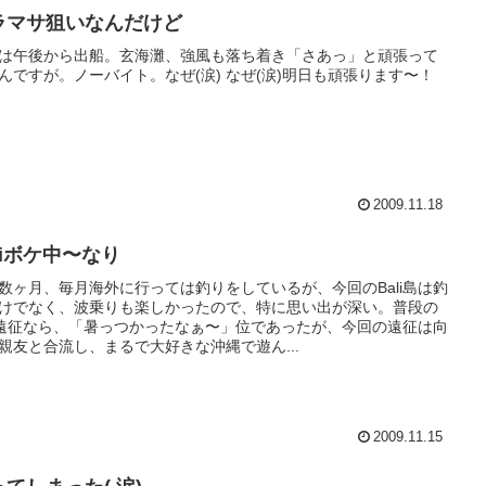
ラマサ狙いなんだけど
は午後から出船。玄海灘、強風も落ち着き「さあっ」と頑張って
んですが。ノーバイト。なぜ(涙) なぜ(涙)明日も頑張ります〜！
2009.11.18
liボケ中〜なり
数ヶ月、毎月海外に行っては釣りをしているが、今回のBali島は釣
けでなく、波乗りも楽しかったので、特に思い出が深い。普段の
li遠征なら、「暑っつかったなぁ〜」位であったが、今回の遠征は向
親友と合流し、まるで大好きな沖縄で遊ん...
2009.11.15