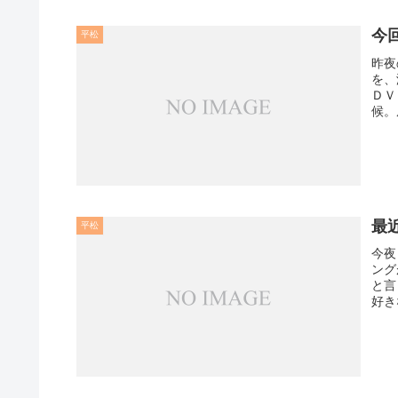
今
平松
昨夜
を、
ＤＶ
候。
最
平松
今夜
ング
と言
好き