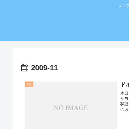
プロ
2009-11
ド
平松
本日
がヨ
状態
のぉ