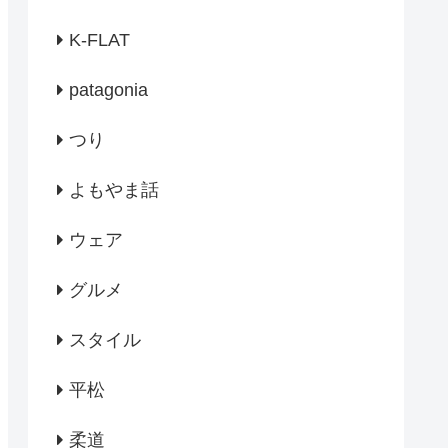
K-FLAT
patagonia
つり
よもやま話
ウェア
グルメ
スタイル
平松
柔道