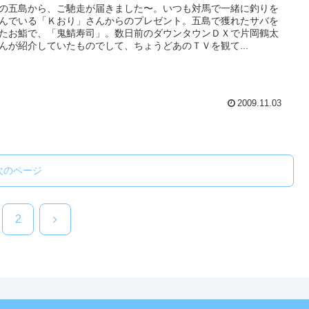
の五島から、ご馳走が届きました〜。いつも対馬で一緒に釣りを
んでいる「Ｋおり」さんからのプレゼント。五島で獲れたサバを
たお鮨で、「鬼鯖寿司」。数日前のダウンタウンＤＸで片岡鶴太
んが紹介していたものでして、ちょうどあのＴＶを観て...
2009.11.03
次のページ
次
2
へ