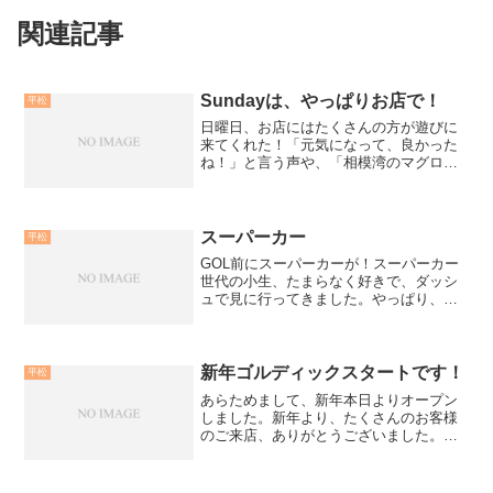
関連記事
Sundayは、やっぱりお店で！
平松
日曜日、お店にはたくさんの方が遊びに
来てくれた！「元気になって、良かった
ね！」と言う声や、「相模湾のマグロ、
次はいつ？」であったり、「平松ツアー
の秋からの予定は？」なんて言われた
り。お店を掃除して開店準備して、昼御
飯なしで、やっとコーヒータ...
スーパーカー
平松
GOL前にスーパーカーが！スーパーカー
世代の小生、たまらなく好きで、ダッシ
ュで見に行ってきました。やっぱり、ラ
ンボルギーニ最高です。iPhoneから送信
新年ゴルディックスタートです！
平松
あらためまして、新年本日よりオープン
しました。新年より、たくさんのお客様
のご来店、ありがとうございました。今
年は、昨年以上に気持ちを引き締めて頑
張っていきますね。今日は、６時までで
閉店です。明日より、通常営業となりま