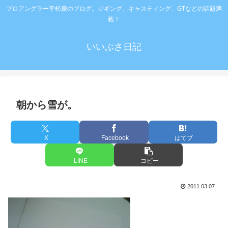
プロアングラー平松慶のブログ。ジギング、キャスティング、GTなどの話題満
載！
いいぶさ日記
朝から雪が。
X
Facebook
はてブ
LINE
コピー
2011.03.07