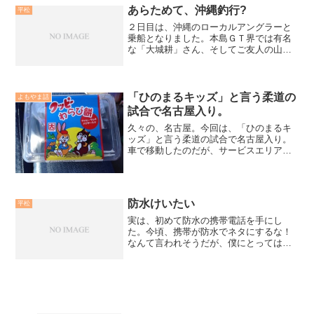
す。どうぞ、宜しくお願い...
あらためて、沖縄釣行?
平松
２日目は、沖縄のローカルアングラーと
乗船となりました。本島ＧＴ界では有名
な「大城耕」さん、そしてご友人の山田
さん。細川さんと小生は昨日の「弟君」
のガンバリを見ているので、気合十分。
この日も、スタートこそ曇っている程度
でしたが、やはり雨が絡む...
「ひのまるキッズ」と言う柔道の
よもやま話
試合で名古屋入り。
久々の、名古屋。今回は、「ひのまるキ
ッズ」と言う柔道の試合で名古屋入り。
車で移動したのだが、サービスエリアで
不思議なものを発見。レジを見ていた
ら、そこそこ売れているではないか。そ
れも、若い方が目立つ。小生も、購入し
てみた。素直な意見。美味い...
防水けいたい
平松
実は、初めて防水の携帯電話を手にし
た。今頃、携帯が防水でネタにするな！
なんて言われそうだが、僕にとっては初
物。本当に防水性が有るのか、恐る恐る
水滴をかけてみる。あまりにも実に馬鹿
っぽい行為。まあ、生活防水程度である
が、これで携帯を船縁に置け...