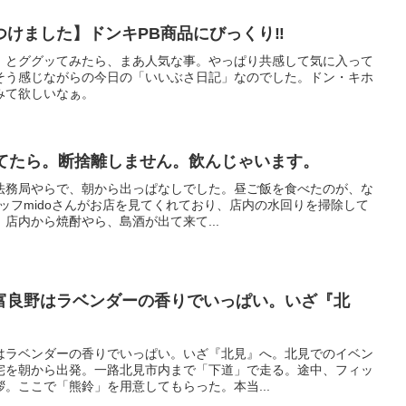
けました】ドンキPB商品にびっくり‼️
、とググッてみたら、まあ人気な事。やっぱり共感して気に入って
そう感じながらの今日の「いいぶさ日記」なのでした。ドン・キホ
みて欲しいなぁ。
除してたら。断捨離しません。飲んじゃいます。
法務局やらで、朝から出っぱなしでした。昼ご飯を食べたのが、な
スタッフmidoさんがお店を見てくれており、店内の水回りを掃除して
店内から焼酎やら、島酒が出て来て...
富良野はラベンダーの香りでいっぱい。いざ『北
はラベンダーの香りでいっぱい。いざ『北見』へ。北見でのイベン
宅を朝から出発。一路北見市内まで「下道」で走る。途中、フィッ
。ここで「熊鈴」を用意してもらった。本当...