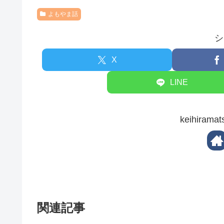
よもやま話
シ
X
LINE
keihira
関連記事