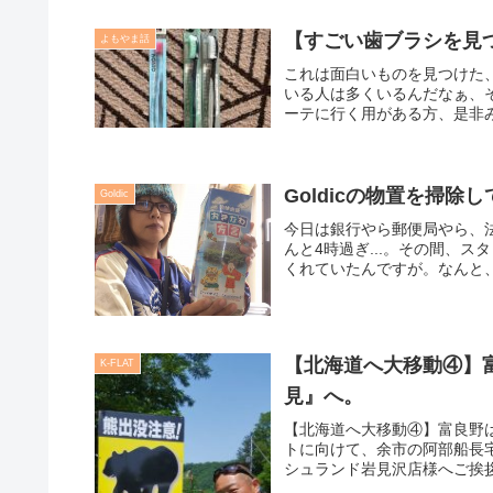
【すごい歯ブラシを見つ
よもやま話
これは面白いものを見つけた
いる人は多くいるんだなぁ、
ーテに行く用がある方、是非
Goldicの物置を掃
Goldic
今日は銀行やら郵便局やら、
んと4時過ぎ...。その間、
くれていたんですが。なんと、
【北海道へ大移動④】
K-FLAT
見』へ。
【北海道へ大移動④】富良野
トに向けて、余市の阿部船長
シュランド岩見沢店様へご挨拶