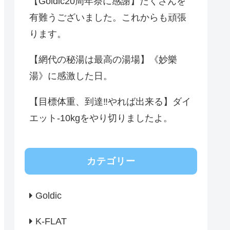
【Goldic20周年祭に感謝】たくさんを
有難うございました。これからも頑張
ります。
【網代の秘湯は最高の湯場】《妙樂
湯》に感激した日。
【目標体重、到達‼️やれば出来る】ダイ
エット-10kgをやり切りましたよ。
カテゴリー
Goldic
K-FLAT