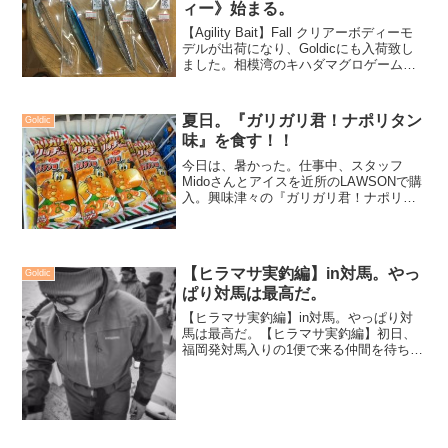
ィー》始まる。
【Agility Bait】Fall クリアーボディーモ
デルが出荷になり、Goldicにも入荷致し
ました。相模湾のキハダマグロゲームも
面白い事になって来ましたねっ。連日、
某船長から「また食ったよ。」「またバ
ラした」そんな情報が小生のところに...
夏日。『ガリガリ君！ナポリタン
Goldic
味』を食す！！
今日は、暑かった。仕事中、スタッフ
Midoさんとアイスを近所のLAWSONで購
入。興味津々の『ガリガリ君！ナポリタ
ン味』さっそく、ひと口…。今季節初
の、アイス…僕には失敗と感じました。
ひとそれぞれの味覚があり、それを否定
してまで、自分の味覚...
【ヒラマサ実釣編】in対馬。やっ
Goldic
ぱり対馬は最高だ。
【ヒラマサ実釣編】in対馬。やっぱり対
馬は最高だ。【ヒラマサ実釣編】初日、
福岡発対馬入りの1便で来る仲間を待ち、
ゆっくり目での出船。ポイントに入るタ
イミングと潮の動きを合わせて、状況の
良い場所を選択するのが船長の技量。そ
れを信じて釣りをする...