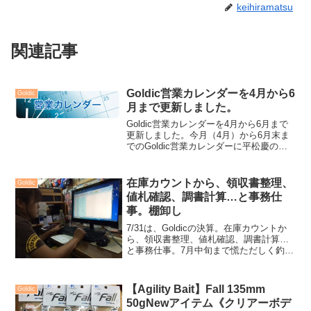
keihiramatsu
関連記事
Goldic営業カレンダーを4月から6
Goldic
月まで更新しました。
Goldic営業カレンダーを4月から6月まで
更新しました。今月（4月）から6月末ま
でのGoldic営業カレンダーに平松慶の所
在等を含めた行動スケジュールを更新致
しました。現在ひとりで運営しており、
実釣ロケ等も重なってしまうとお店の業
在庫カウントから、領収書整理、
Goldic
務が疎か...
値札確認、調書計算…と事務仕
事。棚卸し
7/31は、Goldicの決算。在庫カウントか
ら、領収書整理、値札確認、調書計算…
と事務仕事。7月中旬まで慌ただしく釣り
動いており、お店をあまりさわれていな
かったので、棚卸し作業が落ち着いたか
らブログ更新。棚卸し作業をしていて、
【Agility Bait】Fall 135mm
Goldic
KEITAN...
50gNewアイテム《クリアーボデ