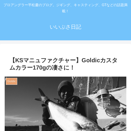
プロアングラー平松慶のブログ。ジギング、キャスティング、GTなどの話題満
載！
いいぶさ日記
【KSマニュファクチャー】Goldicカスタ
ムカラー170gの凄さに！
Goldic