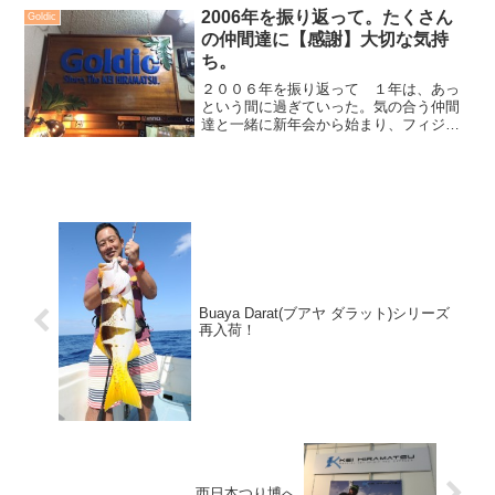
2006年を振り返って。たくさん
Goldic
の仲間達に【感謝】大切な気持
ち。
２００６年を振り返って １年は、あっ
という間に過ぎていった。気の合う仲間
達と一緒に新年会から始まり、フィジ
ー、済州島、対馬、沖縄・・・へと。釣
りを通じて、毎回、たくさんの笑いがあ
り、感動をし、悩み、そんなことを繰り
返した。釣りがあるから、１...
Buaya Darat(ブアヤ ダラット)シリーズ
再入荷！
西日本つり博へ