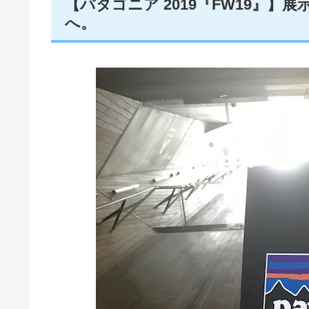
【パタゴニア 2019『FW19』
へ。