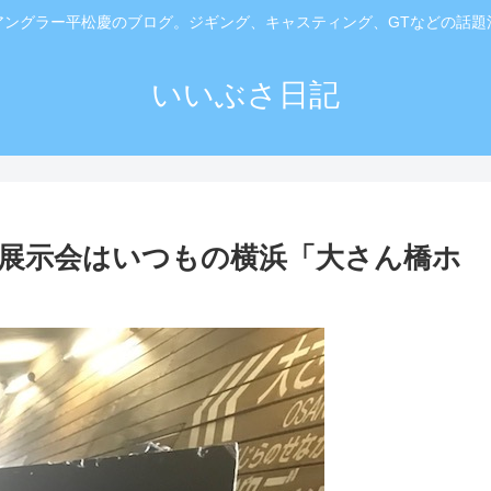
アングラー平松慶のブログ。ジギング、キャスティング、GTなどの話題
いいぶさ日記
9』】展示会はいつもの横浜「大さん橋ホ