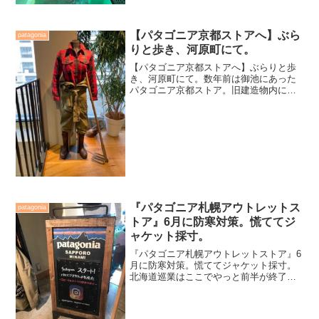
【パタゴニア京都ストアへ】ぶら
patagonia
りと歩き、河原町にて。
【パタゴニア京都ストアへ】ぶらりと歩
き、河原町にて。数年前は御池にあった
パタゴニア京都ストア。旧建造物内にあ
り、私はかなり雰囲気が好きだった。ま
だ長男の海が大学に入る前。ふたりで旧
パタゴニア京都ストアで買い物をしたの
をよく覚えている。あれか...
『パタゴニア札幌アウトレットス
patagonia
トア』6月に防寒対策。慌ててジ
ャケット採寸。
『パタゴニア札幌アウトレットストア』6
月に防寒対策。慌ててジャケット採寸。
北海道巡業はここでやっと前半が終了。
まだまだ先は続くのだ。積丹半島で行な
われた大会も無事終了し札幌に戻った小
生。少し眠さが残っていたが、この先を