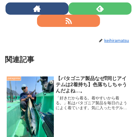
keihiramatsu
関連記事
【パタゴニア製品なぜ⁉️同じアイ
patagonia
テムは2着持ち】色落ちしちゃう
んだよね…。
「好きだから着る。着やすいから着
る。」私はパタゴニア製品を毎日のよう
によく着ています。気に入ったモデルは
シーズンを跨いで追加してしまう程に着
ます。ただ今回は、少しスッパイ内容
も…。普段多く使用しているだけに、そ
の良さ、気になる所を書いてみま...