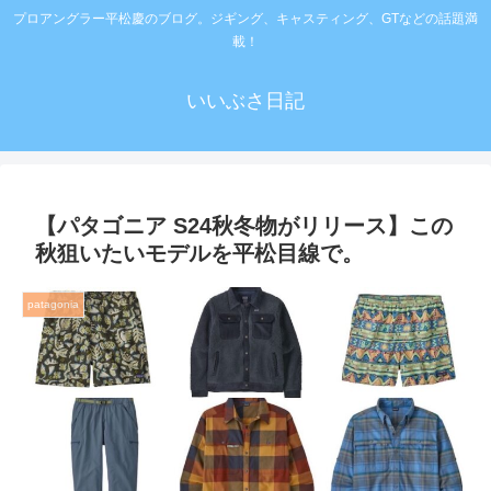
プロアングラー平松慶のブログ。ジギング、キャスティング、GTなどの話題満
載！
いいぶさ日記
【パタゴニア S24秋冬物がリリース】この
秋狙いたいモデルを平松目線で。
patagonia