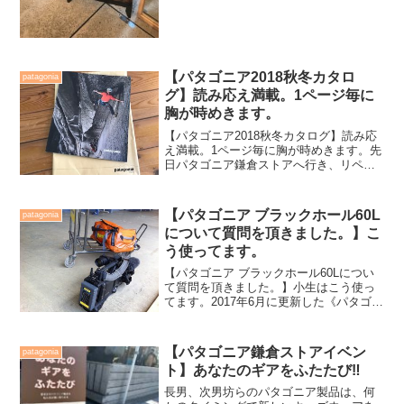
考えると今日、それも今...
【パタゴニア2018秋冬カタロ
patagonia
グ】読み応え満載。1ページ毎に
胸が時めきます。
【パタゴニア2018秋冬カタログ】読み応
え満載。1ページ毎に胸が時めきます。先
日パタゴニア鎌倉ストアへ行き、リペア
していただいた『ダス・パーカ』『アト
ム・スリング』を取りに出かけた際アン
ダーを見つけた、と【いいぶさ日記】に
【パタゴニア ブラックホール60L
patagonia
書き綴った。●【パ...
について質問を頂きました。】こ
う使ってます。
【パタゴニア ブラックホール60Lについ
て質問を頂きました。】小生はこう使っ
てます。2017年6月に更新した《パタゴニ
ア・ブラックホール60Lと離れない理由。
最高の使い心地とは。》2016年8月24日
更新こちらを読んでいただいた方から、
【パタゴニア鎌倉ストアイベン
patagonia
近々...
ト】あなたのギアをふたたび‼️
長男、次男坊らのパタゴニア製品は、何