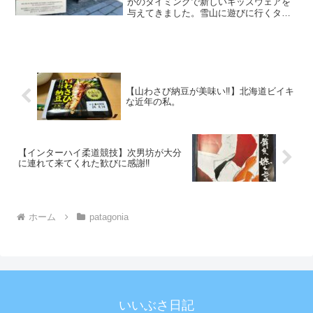
かのタイミングで新しいキッズウェアを
与えてきました。雪山に遊びに行くタイ
ミングや、海へ行くタイミング、学校か
らのハイキングなど、レジャーに絡めて
必要なモノを着させてきた。ただ子供服
の寿命は悲しいが着れる期間が短い。
【山わさび納豆が美味い‼️】北海道ビイキ
な近年の私。
【インターハイ柔道競技】次男坊が大分
に連れて来てくれた歓びに感謝‼️
ホーム
patagonia
いいぶさ日記