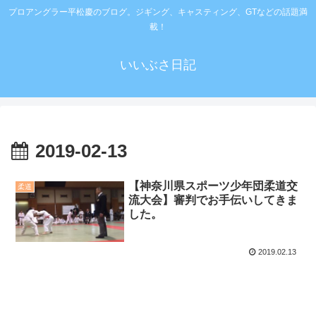
プロアングラー平松慶のブログ。ジギング、キャスティング、GTなどの話題満
載！
いいぶさ日記
2019-02-13
【神奈川県スポーツ少年団柔道交
柔道
流大会】審判でお手伝いしてきま
した。
2019.02.13