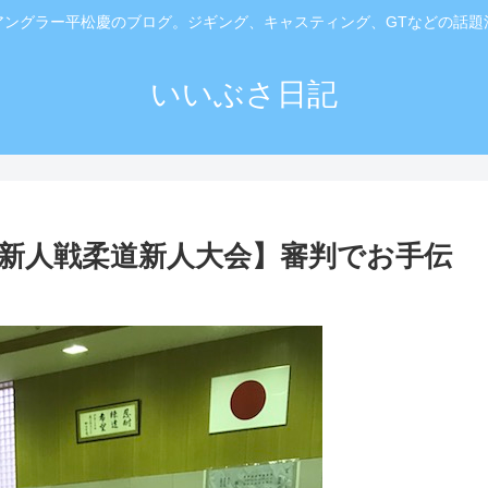
アングラー平松慶のブログ。ジギング、キャスティング、GTなどの話題
いいぶさ日記
校新人戦柔道新人大会】審判でお手伝