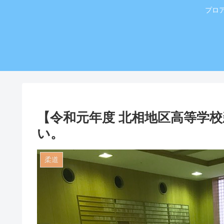
プロ
【令和元年度 北相地区高等学
い。
柔道