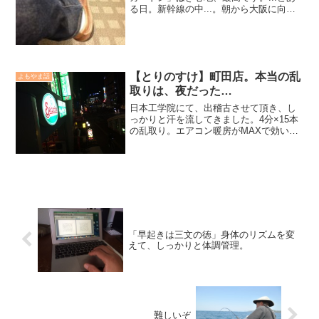
る日。新幹線の中...。朝から大阪に向か
っています！午後から大手取引先様との
商談。夜は、関係者様を含めた懇親会と
予定がビッシリ。行き帰りはGパンで移
動してますが、...
【とりのすけ】町田店。本当の乱
よもやま話
取りは、夜だった…
日本工学院にて、出稽古させて頂き、し
っかりと汗を流してきました。4分×15本
の乱取り。エアコン暖房がMAXで効いて
おり、最初のアップから柔道着のアンダ
ーは汗ばんでいた。今回の出稽古は、光
明学園も参加しており、大人数。いつも
の「炎の乱取り祭り...
「早起きは三文の徳」身体のリズムを変
えて、しっかりと体調管理。
難しいぞ