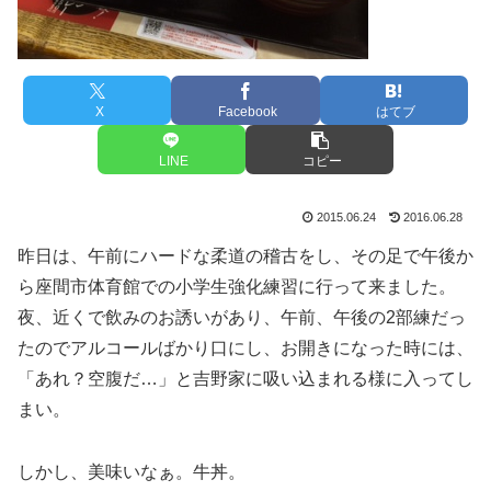
X
Facebook
はてブ
LINE
コピー
2015.06.24
2016.06.28
昨日は、午前にハードな柔道の稽古をし、その足で午後か
ら座間市体育館での小学生強化練習に行って来ました。
夜、近くで飲みのお誘いがあり、午前、午後の2部練だっ
たのでアルコールばかり口にし、お開きになった時には、
「あれ？空腹だ…」と吉野家に吸い込まれる様に入ってし
まい。
しかし、美味いなぁ。牛丼。