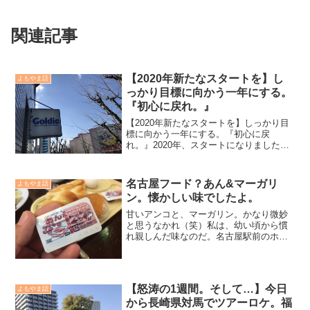
関連記事
【2020年新たなスタートを】し
よもやま話
っかり目標に向かう一年にする。
『初心に戻れ。』
【2020年新たなスタートを】しっかり目
標に向かう一年にする。『初心に戻
れ。』2020年、スタートになりました。
今年の目標は『初心に戻れ。』釣りを仕
事にしよう、と決めた時の事。独立しよ
う、と決めた時の事。メーカーを立ち上
名古屋フード？あん&マーガリ
よもやま話
げようと、決めた時の...
ン。懐かしい味でしたよ。
甘いアンコと、マーガリン。かなり微妙
と思うなかれ（笑）私は、幼い頃から慣
れ親しんだ味なのだ。名古屋駅前のホテ
ルに泊まった時の朝食で発見（笑）懐か
しさに、たくさん食べてしまいました
（笑）iPhoneから送信
【怒涛の1週間。そして…】今日
よもやま話
から長崎県対馬でツアーロケ。福