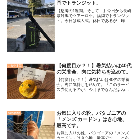
岡でトランジット。
【怒涛の1週間。そして…】今日から長崎
県対馬でツアーロケ。福岡でトランジッ
ト。今日は成人式。休日であるが、昨日
まで私は本当にバッタバタな一週間でし
た。お正月明けから少し柔道が出来る時
間もありましたが、対馬ツアーまでに済
ませておかなくてはなら...
【何度目か？！】暑気払いは40代
よもやま話
の栄養会。肉に気持ちを込めて。
【何度目か？！】暑気払いは40代の栄養
会。肉に気持ちを込めて。『このサービ
ス券使えるのが、今月までなんだよね
っ。』中央林間にある、コスパ最高の焼
肉屋のサービス券を見せてくれ、宮本功
三先生と残暑厳しい夕刻、小田急線で中
央林間駅へと向かう。2時...
お気に入りの靴。パタゴニアの
patagonia
「メンズ カードン」はき心地、
最高です。
お気に入りの靴。パタゴニアの「メンズ
カードン」はき心地、最高です。...とあ