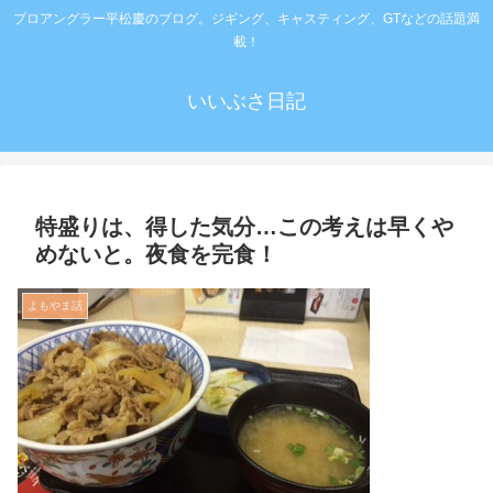
プロアングラー平松慶のブログ。ジギング、キャスティング、GTなどの話題満
載！
いいぶさ日記
特盛りは、得した気分…この考えは早くや
めないと。夜食を完食！
よもやま話