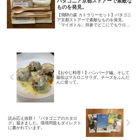
パタゴニア京都ストアーで素敵な
ものを発見。
【飛騨の森 カトラリーセット】パタゴニ
ア京都ストアーで素敵なものを発見。
「マイボトル」持参でどこにでもウロウ
ロする小生。「マイボトル」があれば、
水分補給も自由に出来るし、ペットボト
ルなどのゴミなどの処分にも困らない。
旅先でのホテルで朝、もし...
【おやじ料理！】ハンバーグ編。そして
脇役はマカロニサラダ。チーズをふんだ
んに使って。
読み応え抜群！『パタゴニアのカタロ
グ』届きました。環境問題もダイレクト
に書かれています。