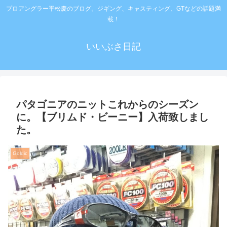
プロアングラー平松慶のブログ。ジギング、キャスティング、GTなどの話題満
載！
いいぶさ日記
パタゴニアのニットこれからのシーズン
に。【ブリムド・ビーニー】入荷致しまし
た。
Goldic