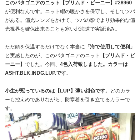
この
パタゴニアのニット【ブリムド・ビーニー】#28960
が便利なんです。ニット帽の暖かさを保守し、そしてツバ
がある。偏光レンズをかけて、ツバの影でより効果的な偏
光視界を確保出来ることも寒い北海道で実証済み。
ただ頭を保温するだけでなく本当に
「海で使用して便利」
と実感したのが、このパタゴニアのニット
【ブリムド・ビ
ーニー】
でした。今回、
4色入荷致しました。カラーは
ASHT,BLK,INDG,LUP,です。
小生が冠っているのは【LUP】薄い紺色です。
どのカラ
ーも控えめでありながら、防寒着を引き立てるカラーで
す。