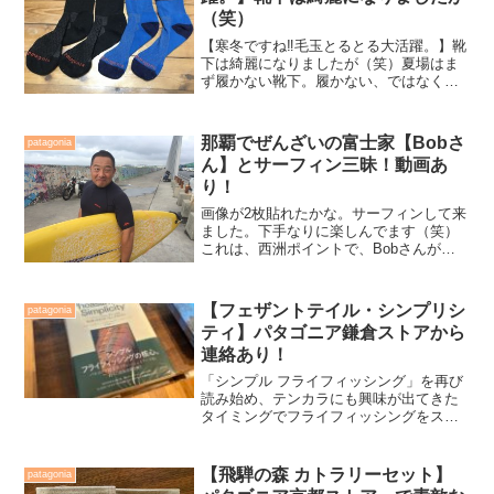
（笑）
【寒冬ですね‼️毛玉とるとる大活躍。】靴
下は綺麗になりましたが（笑）夏場はま
ず履かない靴下。履かない、ではなく履
く必要の場面が無ければ、避けたいのが
靴下なのだ。もし必要な場面があって
も、その場面までビーサンで向かい、靴
那覇でぜんざいの富士家【Bobさ
patagonia
下と靴は持参。必要な時...
ん】とサーフィン三昧！動画あ
り！
画像が2枚貼れたかな。サーフィンして来
ました。下手なりに楽しんでます（笑）
これは、西洲ポイントで、Bobさんが撮
影してくれたもの。 【動画
は、こちら】→同じく、Bobさんが撮影
してくれました。 【動画
【フェザントテイル・シンプリシ
patagonia
は、こちら】→
ティ】パタゴニア鎌倉ストアから
連絡あり！
「シンプル フライフィッシング」を再び
読み始め、テンカラにも興味が出てきた
タイミングでフライフィッシングをスタ
ートしました。もしかしたら、本誌に刺
激されてフライフィッシングを始めたか
も…しれない。フライフィッシングに興
【飛騨の森 カトラリーセット】
patagonia
味を持ったのは間違いありません。