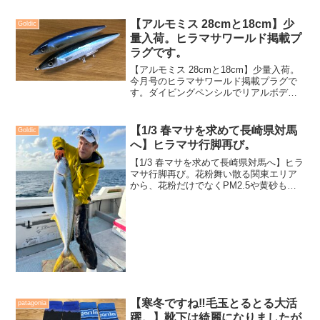
【アルモミス 28cmと18cm】少
Goldic
量入荷。ヒラマサワールド掲載プ
ラグです。
【アルモミス 28cmと18cm】少量入荷。
今月号のヒラマサワールド掲載プラグで
す。ダイビングペンシルでリアルボディ
ーといえば「アルモミス」。マグロ、シ
イラといった回遊魚だけでなく、しっか
りとダイビングさせながらの誘い出しが
【1/3 春マサを求めて長崎県対馬
Goldic
可能でヒラマサ、...
へ】ヒラマサ行脚再び。
【1/3 春マサを求めて長崎県対馬へ】ヒラ
マサ行脚再び。花粉舞い散る関東エリア
から、花粉だけでなくPM2.5や黄砂も敏
感に気にして向かった長崎県対馬。春の
ヒラマサ狙いです。《Goldicツアー》は
もうWILD-1厚木店時代からずっと引き継
い...
【寒冬ですね‼️毛玉とるとる大活
patagonia
躍。】靴下は綺麗になりましたが