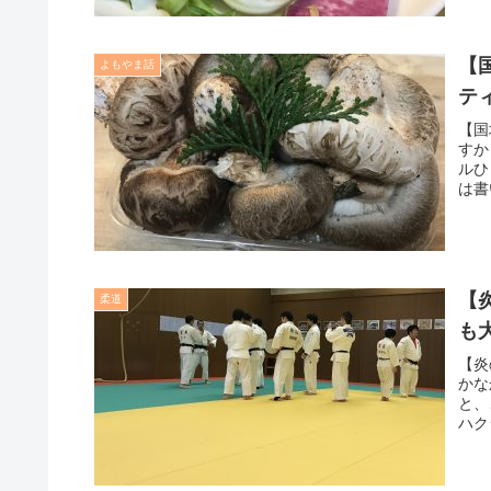
【
よもやま話
テ
【国
すか
ルひ
は書
【
柔道
も
【炎
かな
と、
ハク