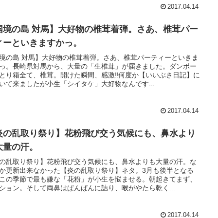
2017.04.14
国境の島 対馬】大好物の椎茸着弾。さあ、椎茸パー
ィーといきますかっ。
境の島 対馬】大好物の椎茸着弾。さあ、椎茸パーティーといきま
っ。長崎県対馬から、大量の「生椎茸」が届きました。ダンボー
とり箱全て、椎茸。開けた瞬間、感激‼️何度か【いいぶさ日記】に
いて来ましたが小生「シイタケ」大好物なんです...
2017.04.14
炎の乱取り祭り】花粉飛び交う気候にも、鼻水より
大量の汗。
の乱取り祭り】花粉飛び交う気候にも、鼻水よりも大量の汗。な
か更新出来なかった【炎の乱取り祭り】ネタ。3月も後半となる
この季節で最も嫌な「花粉」が小生を悩ませる。朝起きてまず、
ション。そして両鼻はぱんぱんに詰り、喉がやたら乾く...
2017.04.14