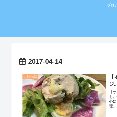
プロ
2017-04-14
【
よもやま話
ジ
【オ
も。
心に
理」