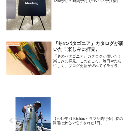
13時からの時間予定でFW22の予注会に向
かう。午前中に銀行仕事を終わらせてか
ら車で横浜に向かっても、充分に間に合
う時間で動く様にした。国道246号線から
保...
『冬のパタゴニア』カタログが届
patagonia
いた！楽しみに拝見。
『冬のパタゴニア』カタログが届いた！
楽しみに拝見。このところ、毎日やたら
忙しく、ブログ更新が遅れてイライラ気
味（笑）せっかく毎日書ける環境になっ
たのに、落ち着いてMacに向かう事が出
来ないのだ。そう、基本ブログはMacで
書いています。今まで...
【2019年2月Goldicヒラマサ釣行会】春の
気候は女心？悩まされた1日。