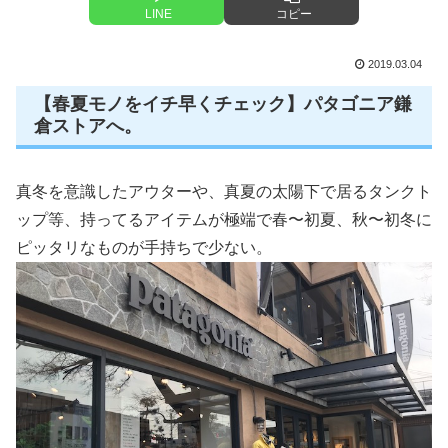
LINE
コピー
2019.03.04
【春夏モノをイチ早くチェック】パタゴニア鎌
倉ストアへ。
真冬を意識したアウターや、真夏の太陽下で居るタンクト
ップ等、持ってるアイテムが極端で春〜初夏、秋〜初冬に
ピッタリなものが手持ちで少ない。