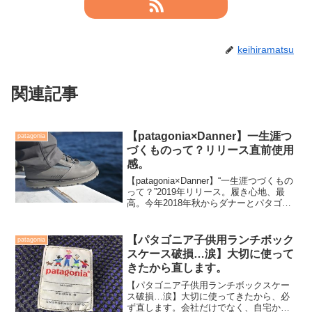
keihiramatsu
関連記事
【patagonia×Danner】一生涯つ
patagonia
づくものって？リリース直前使用
感。
【patagonia×Danner】“一生涯つづくもの
って？”2019年リリース。履き心地、最
高。今年2018年秋からダナーとパタゴニ
アとのコラボレーションブーツを一般公
表せずにフィールドで履き続けてきまし
た。それも、小生のテストフィールド...
【パタゴニア子供用ランチボック
patagonia
スケース破損…涙】大切に使って
きたから直します。
【パタゴニア子供用ランチボックスケー
ス破損…涙】大切に使ってきたから、必
ず直します。会社だけでなく、自宅から