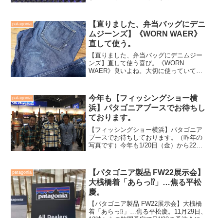
向かうフィールドにも弁当を作成し持参
しているのだが、先日千葉県外房にいっ
た際のこと。午前、午後と1日を通して乗
【直りました、弁当バッグにデニ
patagonia
船しロケをしてもらって...
ムジーンズ】《WORN WAER》
直して使う。
【直りました、弁当バッグにデニムジー
ンズ】直して使う喜び。《WORN
WAER》良いよね。大切に使っていて
も、いつか必ず壊れたり破れたりしてし
まう。壊れたり破れたりしてしまう程、
実は長く気に入って使っているのだけ
今年も【フィッシングショー横
patagonia
ど、お気に入りが壊れちゃうの...
浜】パタゴニアブースでお待ちし
ております。
【フィッシングショー横浜】パタゴニア
ブースでお待ちしております。（昨年の
写真です）今年も1/20日（金）から22日
（日）まで日本最大級のフィッシングシ
ョーがパシフィコ横浜で開催されます。
小生はウェアー、バッグなどで釣行時を
【パタゴニア製品 FW22展示会】
patagonia
サポートして頂いて...
大桟橋着「あらっ⁉️」…焦る平松
慶。
【パタゴニア製品 FW22展示会】大桟橋
着「あらっ⁉️」…焦る平松慶。11月29日、