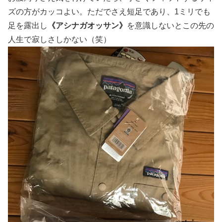
ズの方がカッコよい。ただでさえ短足であり、1ミリでも
足を露出し
《アシナガオッサン》
を意識しないとこの先の
人生で寂しさしかない（笑）