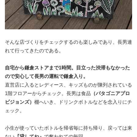
そんな店づくりをチェックするのも楽しみであり、長男連
れて行ってきたのである。
自宅から鎌倉ストアまで1時間。目立った渋滞もなかった
ので安心して長男の運転で鎌倉入り。
直営店に入るとレディース、キッズものが陳列されている
1階フロアーからチェック。長男は食品
（パタゴニアプロ
ビジョンズ）
棚へいき、ドリンクボトルなどを念入りにチ
ェック。
小生が使っていたボトルを帰省毎に持ち帰り、戻っては来
ない
『貸してね』
で奪われての毎回。