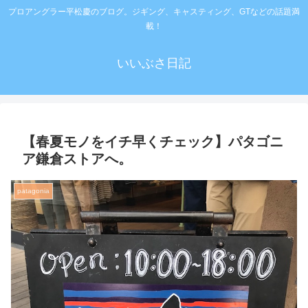
プロアングラー平松慶のブログ。ジギング、キャスティング、GTなどの話題満
載！
いいぶさ日記
【春夏モノをイチ早くチェック】パタゴニ
ア鎌倉ストアへ。
patagonia