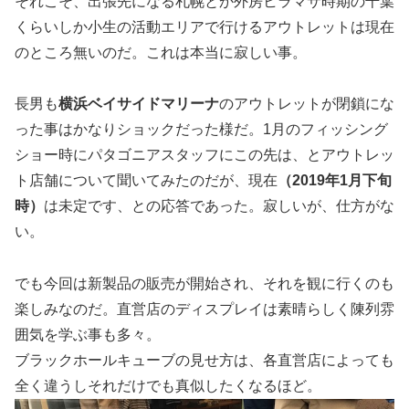
それこそ、出張先になる札幌とか外房ヒラマサ時期の千葉
くらいしか小生の活動エリアで行けるアウトレットは現在
のところ無いのだ。これは本当に寂しい事。
長男も
横浜ベイサイドマリーナ
のアウトレットが閉鎖にな
った事はかなりショックだった様だ。1月のフィッシング
ショー時にパタゴニアスタッフにこの先は、とアウトレッ
ト店舗について聞いてみたのだが、現在
（2019年1月下旬
時）
は未定です、との応答であった。寂しいが、仕方がな
い。
でも今回は新製品の販売が開始され、それを観に行くのも
楽しみなのだ。直営店のディスプレイは素晴らしく陳列雰
囲気を学ぶ事も多々。
ブラックホールキューブの見せ方は、各直営店によっても
全く違うしそれだけでも真似したくなるほど。