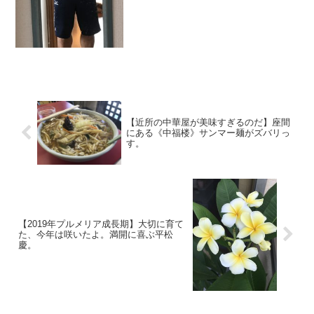
なっていたメーカー様にも無理を言って
お願いしてテスター用...
【近所の中華屋が美味すぎるのだ】座間
にある《中福楼》サンマー麺がズバリっ
す。
【2019年プルメリア成長期】大切に育て
た、今年は咲いたよ。満開に喜ぶ平松
慶。