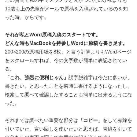
この質問で私の中でメラメラと火がついたのが私よりも
10歳も上の先輩がメールで原稿を入稿されているのを知
った時、からです。
それが私とWord原稿入稿のスタートです。
どんな時もMacBookを持参しWordに原稿を書き足す。
200×200の原稿用紙を8枚、と言う計算よりもWordページ
をスクロールすれば、今の文字数が簡単に表記されてい
る。
「これ、強烈に便利じゃん」
誤字脱雑字は今だに多いが、
書きたい、と思ったことを瞬時に書けるようになったし、
検索して調べて確認したすることも簡単に出来るようにな
った。
それまでは調べたい重要な部分は
「コピー」
をして赤線を
引いていた。言い回しを使いたいと思えば、青線を引いて