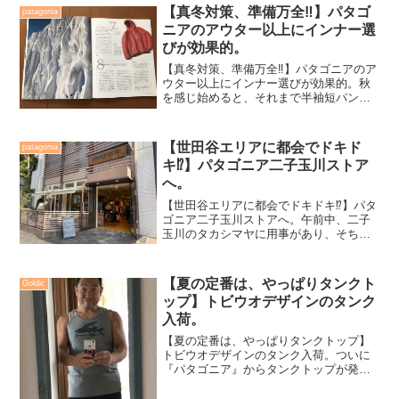
入荷連絡を待っているのですが、なかな
【真冬対策、準備万全‼️】パタゴ
patagonia
かメールが来ないのです。
ニアのアウター以上にインナー選
びが効果的。
【真冬対策、準備万全‼️】パタゴニアのア
ウター以上にインナー選びが効果的。秋
を感じ始めると、それまで半袖短パンで
済ませたウエアー選択が悩ましくなって
くる...。私はこんな身体つきをしていな
がら異常な程の寒がりで真夏対策は全く
【世田谷エリアに都会でドキド
patagonia
と言って良い程や...
キ⁉️】パタゴニア二子玉川ストア
へ。
【世田谷エリアに都会でドキドキ⁉️】パタ
ゴニア二子玉川ストアへ。午前中、二子
玉川のタカシマヤに用事があり、そちら
の任務を早々に終わらせる。自宅から国
道246号線で上京する。距離では35kmと
ナビは指示してきた。この距離なら鎌倉
【夏の定番は、やっぱりタンクト
Goldic
と同じだなっ、...
ップ】トビウオデザインのタンク
入荷。
【夏の定番は、やっぱりタンクトップ】
トビウオデザインのタンク入荷。ついに
『パタゴニア』からタンクトップが発売
されることになりました。小生、とにか
く“タンクトップ”が好き。過去、お世話に