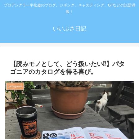
プロアングラー平松慶のブログ。ジギング、キャスティング、GTなどの話題満
載！
いいぶさ日記
【読みモノとして、どう扱いたい⁉️】パタ
ゴニアのカタログを得る喜び。
patagonia