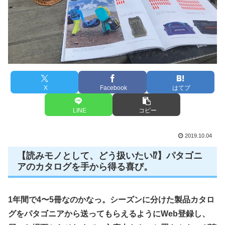
X
Facebook
はてブ
LINE
コピー
2019.10.04
【読みモノとして、どう扱いたい⁉️】パタゴニ
アのカタログを手から得る喜び。
1年間で4〜5冊なのかなっ。シーズンに分けた製品カタロ
グをパタゴニアから送ってもらえるようにWeb登録し、