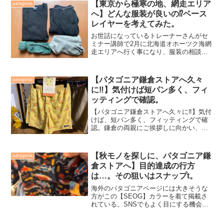
【東京から極寒の地、網走エリア
patagonia
へ】どんな服装が良いの⁉️ベース
レイヤーを考えてみた。
お世話になっているトレーナーさんがセ
ミナー講師で2月に北海道オホーツク海網
走エリアへ行く事になり、服装の相談を
受けました。※冬季北海道の写真です。
イメージです。私は春夏秋冬、北海道に
はよく通っていますが、あらためてどん
【パタゴニア鎌倉ストアへ久々
patagonia
な服装で、と言われると...
に‼️】気付けば短パン多く、フィ
ッティングで確認。
【パタゴニア鎌倉ストアへ久々に‼️】気付
けば、短パン多く、フィッティングで確
認。鎌倉の両親にご挨拶しに向かい、用
事を済ませた。父親とは今だに緊張す
る。緊張でどっと疲れが出たが気を取り
直し、近所にあるパタゴニア鎌倉ストア
【秋モノを探しに、パタゴニア鎌
patagonia
に顔を出してきた。コロ...
倉ストアへ】目的達成の行方
は…。その狙いはスナップt。
海外のパタゴニアページには大きそうな
方がこの【SEOG】カラーを着て掲載さ
れている。SNSでもよく目にする機会が
増えてきた。そろそろ国内もリリースさ
れるタイミングじゃない？なんて考えて