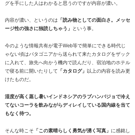
グを手にした人はわかると思うのですが内容が濃い。
内容が濃い、というのは
「読み物としての面白さ。メッセ
ージ性の強さに独読しちゃう」
という事。
今のような情報共有が電子Web等で簡単にできる時代じ
ゃない頃はパタゴニアから送られて来たカタログをザック
に入れて、旅先へ向かう機内で読んだり、宿泊地のホテル
で寝る前に開いたりして
「カタログ」
以上の内容を読み更
けたものだ。
湿度が高く蒸し暑いインドネシアのラブハンバジョで冷え
てないコーラを飲みながらディレイしている国内線を当て
もなく待つ。
そんな時こそ
「この素晴らしく勇気が湧く写真」
に感銘し