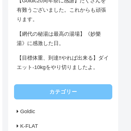
【Goldic20周年祭に感謝】たくさんを
有難うございました。これからも頑張
ります。
【網代の秘湯は最高の湯場】《妙樂
湯》に感激した日。
【目標体重、到達‼️やれば出来る】ダイ
エット-10kgをやり切りましたよ。
カテゴリー
Goldic
K-FLAT