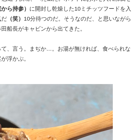
宅から持参）
に開封し乾燥した10ミチッツフードを入
気だ
（笑）
10分待つのだ。そうなのだ、と思いながら
春田船長がキャビンから出てきた。
みて、言う。まぢか…。お湯が無ければ、食べられな
案が浮かぶ。