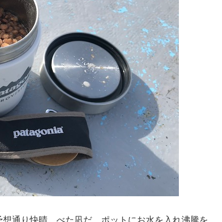
予想通り快晴、べた凪だ。ポットにお水を入れ沸騰を