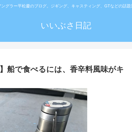
アングラー平松慶のブログ。ジギング、キャスティング、GTなどの話題
いいぶさ日記
ド】船で食べるには、香辛料風味がキ